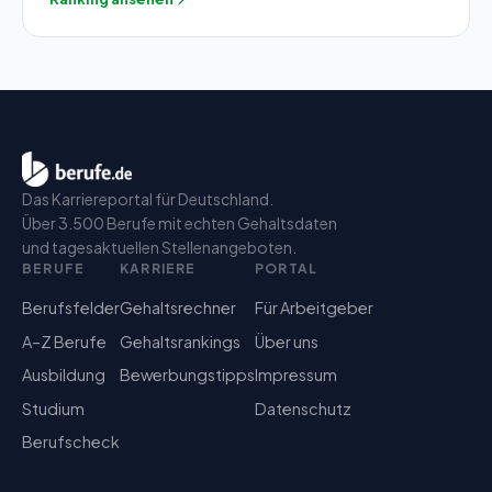
Das Karriereportal für Deutschland.
Über 3.500 Berufe mit echten Gehaltsdaten
und tagesaktuellen Stellenangeboten.
BERUFE
KARRIERE
PORTAL
Berufsfelder
Gehaltsrechner
Für Arbeitgeber
A–Z Berufe
Gehaltsrankings
Über uns
Ausbildung
Bewerbungstipps
Impressum
Studium
Datenschutz
Berufscheck