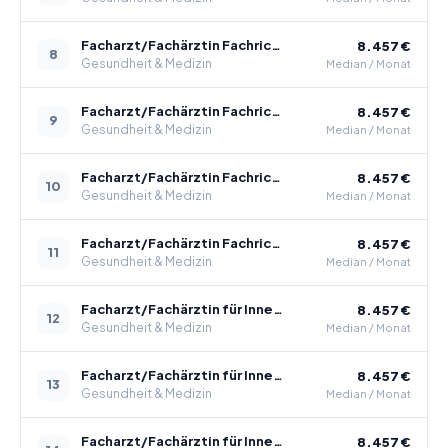
Facharzt/Fachärztin Fachrichtung Plastische, Rekonstruktive und Ästhetische Chirurgie
8.457 €
8
Gesundheit & Medizin
Median / Monat
Facharzt/Fachärztin Fachrichtung Radiologie
8.457 €
9
Gesundheit & Medizin
Median / Monat
Facharzt/Fachärztin Fachrichtung Strahlentherapie
8.457 €
10
Gesundheit & Medizin
Median / Monat
Facharzt/Fachärztin Fachrichtung Viszeralchirurgie
8.457 €
11
Gesundheit & Medizin
Median / Monat
Facharzt/Fachärztin für Innere Medizin und Angiologie
8.457 €
12
Gesundheit & Medizin
Median / Monat
Facharzt/Fachärztin für Innere Medizin und Endokrinologie und Diabetologie
8.457 €
13
Gesundheit & Medizin
Median / Monat
Facharzt/Fachärztin für Innere Medizin und Infektiologie
8.457 €