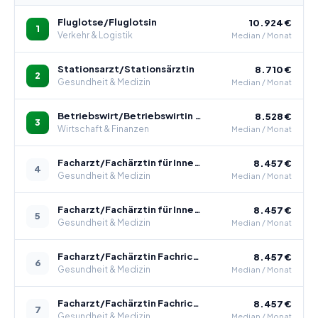
Fluglotse/Fluglotsin
10.924 €
1
Verkehr & Logistik
Median / Monat
Stationsarzt/Stationsärztin
8.710 €
2
Gesundheit & Medizin
Median / Monat
Betriebswirt/Betriebswirtin (Hochschule) für Automobilwirtschaft
8.528 €
3
Wirtschaft & Finanzen
Median / Monat
Facharzt/Fachärztin für Innere Medizin und Nephrologie
8.457 €
4
Gesundheit & Medizin
Median / Monat
Facharzt/Fachärztin für Innere Medizin und Pneumologie
8.457 €
5
Gesundheit & Medizin
Median / Monat
Facharzt/Fachärztin Fachrichtung Kinder- und Jugendchirurgie
8.457 €
6
Gesundheit & Medizin
Median / Monat
Facharzt/Fachärztin Fachrichtung Orthopädie und Unfallchirurgie
8.457 €
7
Gesundheit & Medizin
Median / Monat