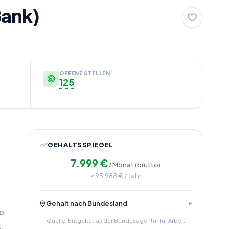
Bank)
OFFENE STELLEN
125
GEHALTSSPIEGEL
7.999
€
/ Monat (brutto)
≈
95.988
€ / Jahr
Gehalt nach Bundesland
se
Quelle: Entgeltatlas der Bundesagentur für Arbeit
t.