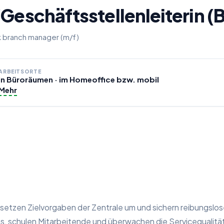
Geschäftsstellenleiterin (
 branch manager (m/f)
ARBEITSORTE
in Büroräumen · im Homeoffice bzw. mobil
Mehr
, setzen Zielvorgaben der Zentrale um und sichern reibungslo
s, schulen Mitarbeitende und überwachen die Servicequalitä