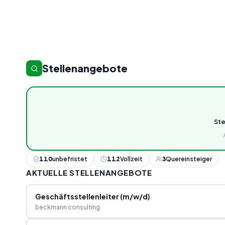
Stellenangebote
St
110
unbefristet
112
Vollzeit
3
Quereinsteiger
AKTUELLE STELLENANGEBOTE
Geschäftsstellenleiter (m/w/d)
beckmann consulting