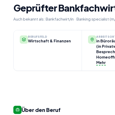
Geprüfter Bankfachwir
Auch bekannt als:
Bankfachwirt/in
·
Banking specialist (m
BERUFSFELD
ARBEITSOR
Wirtschaft & Finanzen
in Bürorä
(in Priva
Besprech
Homeoffi
Mehr
Über den Beruf