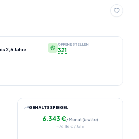
n
OFFENE STELLEN
is 2,5 Jahre
321
GEHALTSSPIEGEL
6.343
€
/ Monat (brutto)
≈
76.116
€ / Jahr