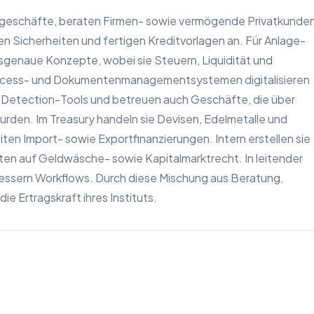
tgeschäfte, beraten Firmen- sowie vermögende Privatkunde
n Sicherheiten und fertigen Kreditvorlagen an. Für Anlage-
sgenaue Konzepte, wobei sie Steuern, Liquidität und
Process- und Dokumentenmanagementsystemen digitalisieren
d-Detection-Tools und betreuen auch Geschäfte, die über
rden. Im Treasury handeln sie Devisen, Edelmetalle und
ten Import- sowie Exportfinanzierungen. Intern erstellen sie
ten auf Geldwäsche- sowie Kapitalmarktrecht. In leitender
bessern Workflows. Durch diese Mischung aus Beratung,
 Ertragskraft ihres Instituts.