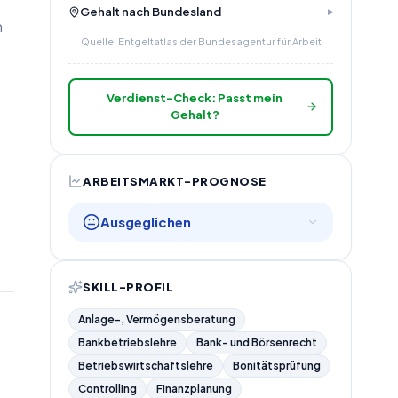
Gehalt nach Bundesland
n
Quelle: Entgeltatlas der Bundesagentur für Arbeit
Verdienst-Check: Passt mein
Gehalt?
ARBEITSMARKT-PROGNOSE
Ausgeglichen
SKILL-PROFIL
Anlage-, Vermögensberatung
Bankbetriebslehre
Bank- und Börsenrecht
Betriebswirtschaftslehre
Bonitätsprüfung
Controlling
Finanzplanung