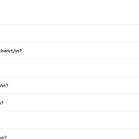
hwirt/in?
/in?
n?
en?