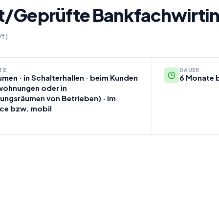
t/Geprüfte Bankfachwirti
/f)
TE
DAUER
umen · in Schalterhallen · beim Kunden
6 Monate b
twohnungen oder in
ungsräumen von Betrieben) · im
ce bzw. mobil