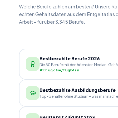
Welche Berufe zahlen am besten? Unsere Ra
echten Gehaltsdaten aus dem Entgeltatlas 
Arbeit – für über
3.345
Berufe.
Bestbezahlte Berufe 2026
Die 30 Berufe mit den höchsten Median-Gehäl
#1: Fluglotse/Fluglotsin
Bestbezahlte Ausbildungsberufe
Top-Gehälter ohne Studium – was man nach ei
Berufe mit Zukunft 2026