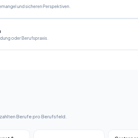
mangel und sicheren Perspektiven.
m
ildung oder Berufspraxis.
ahlten Berufe pro Berufsfeld.