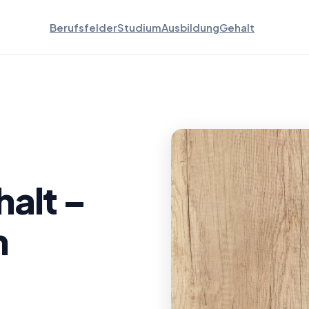
Berufsfelder
Studium
Ausbildung
Gehalt
alt –
m