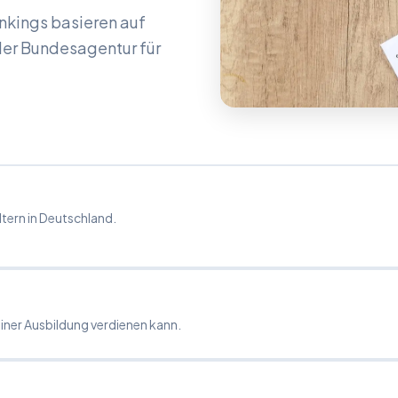
nkings basieren auf
der Bundesagentur für
tern in Deutschland.
ner Ausbildung verdienen kann.