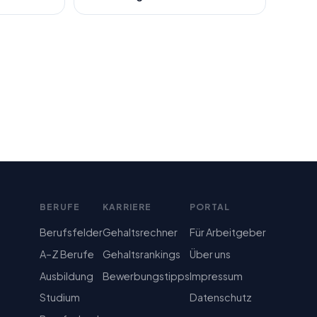
BERUFE
KARRIERE
PORTAL
Berufsfelder
Gehaltsrechner
Für Arbeitgeber
A–Z Berufe
Gehaltsrankings
Über uns
Ausbildung
Bewerbungstipps
Impressum
Studium
Datenschutz