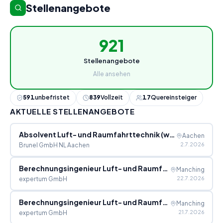
Stellenangebote
921
Stellenangebote
Alle ansehen
591
unbefristet
839
Vollzeit
17
Quereinsteiger
AKTUELLE STELLENANGEBOTE
Absolvent Luft- und Raumfahrttechnik (w/m/d)
Aachen
2.7.2026
Brunel GmbH NL Aachen
Berechnungsingenieur Luft- und Raumfahrttechnik (m/w
Manching
22.7.2026
expertum GmbH
Berechnungsingenieur Luft- und Raumfahrttechnik (m/w
Manching
21.7.2026
expertum GmbH