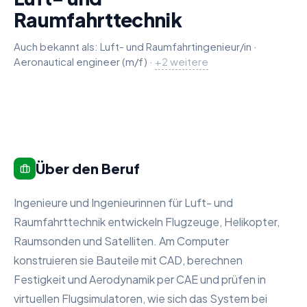
Raumfahrttechnik
Auch bekannt als:
Luft- und Raumfahrtingenieur/in
·
Aeronautical engineer (m/f)
Aerospace engineer (m/f)
Spacecraft systems engineer (m
·
+
2
weitere
Über den Beruf
Ingenieure und Ingenieurinnen für Luft- und
Raumfahrttechnik entwickeln Flugzeuge, Helikopter,
Raumsonden und Satelliten. Am Computer
konstruieren sie Bauteile mit CAD, berechnen
Festigkeit und Aerodynamik per CAE und prüfen in
virtuellen Flugsimulatoren, wie sich das System bei