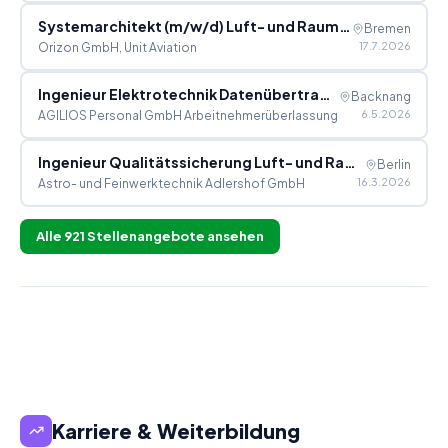
Systemarchitekt (m/w/d) Luft- und Raumfahrttechnik
Bremen
17.7.2026
Orizon GmbH, Unit Aviation
Ingenieur Elektrotechnik Datenübertragung Satellitent
Backnang
6.5.2026
AGILIOS Personal GmbH Arbeitnehmerüberlassung
Ingenieur Qualitätssicherung Luft- und Raumfahrt (m/w
Berlin
16.3.2026
Astro- und Feinwerktechnik Adlershof GmbH
Alle
921
Stellenangebote ansehen
Karriere & Weiterbildung