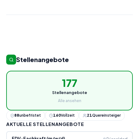
Stellenangebote
177
Stellenangebote
Alle ansehen
88
unbefristet
160
Vollzeit
21
Quereinsteiger
AKTUELLE STELLENANGEBOTE
EDV-Fachkraft (m/w/d)