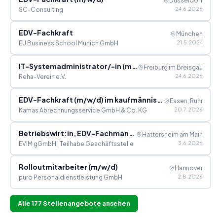
Düsseldorf
24.6.2026
SC-Consulting
EDV-Fachkraft
München
21.5.2024
EU Business School Munich GmbH
IT-Systemadministrator/-in (m/w/d) / EDV-Fachkraft (m/w/d)
Freiburg im Breisgau
24.6.2026
Reha-Verein e.V.
EDV-Fachkraft (m/w/d) im kaufmännischen Bereich
Essen, Ruhr
20.7.2026
Kamas Abrechnungsservice GmbH & Co. KG
Betriebswirt:in, EDV-Fachmann/-frau, Kaufmann/-frau (m/w/divers) als Produktionskoordinator:in
Hattersheim am Main
3.6.2026
EVIM gGmbH | Teilhabe Geschäftsstelle
Rolloutmitarbeiter (m/w/d)
Hannover
2.8.2026
puro Personaldienstleistung GmbH
Alle
177
Stellenangebote ansehen