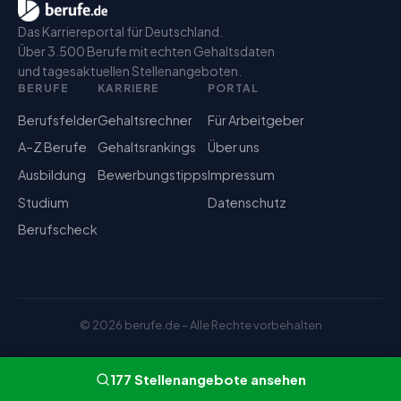
Das Karriereportal für Deutschland.
Über 3.500 Berufe mit echten Gehaltsdaten
und tagesaktuellen Stellenangeboten.
BERUFE
KARRIERE
PORTAL
Berufsfelder
Gehaltsrechner
Für Arbeitgeber
A–Z Berufe
Gehaltsrankings
Über uns
Ausbildung
Bewerbungstipps
Impressum
Studium
Datenschutz
Berufscheck
©
2026
berufe.de – Alle Rechte vorbehalten
177
Stellenangebote
ansehen