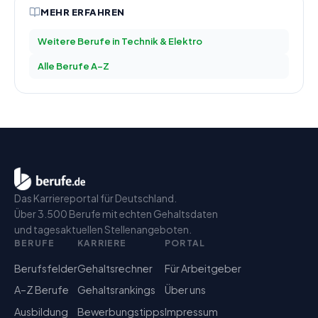
MEHR ERFAHREN
Weitere Berufe in
Technik & Elektro
Alle Berufe A–Z
Das Karriereportal für Deutschland.
Über 3.500 Berufe mit echten Gehaltsdaten
und tagesaktuellen Stellenangeboten.
BERUFE
KARRIERE
PORTAL
Berufsfelder
Gehaltsrechner
Für Arbeitgeber
A–Z Berufe
Gehaltsrankings
Über uns
Ausbildung
Bewerbungstipps
Impressum