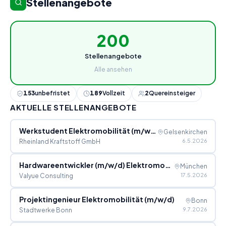
Stellenangebote
200
Stellenangebote
Alle ansehen
153
unbefristet
189
Vollzeit
2
Quereinsteiger
AKTUELLE STELLENANGEBOTE
Werkstudent Elektromobilität (m/w/d)
Gelsenkirchen
6.5.2026
Rheinland Kraftstoff GmbH
Hardwareentwickler (m/w/d) Elektromobilität
München
17.5.2026
Valyue Consulting
Projektingenieur Elektromobilität (m/w/d)
Bonn
9.7.2026
Stadtwerke Bonn