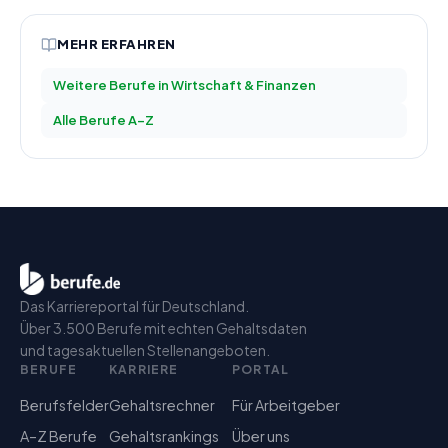
MEHR ERFAHREN
Weitere Berufe in
Wirtschaft & Finanzen
Alle Berufe A–Z
Das Karriereportal für Deutschland.
Über 3.500 Berufe mit echten Gehaltsdaten
und tagesaktuellen Stellenangeboten.
BERUFE
KARRIERE
PORTAL
Berufsfelder
Gehaltsrechner
Für Arbeitgeber
A–Z Berufe
Gehaltsrankings
Über uns