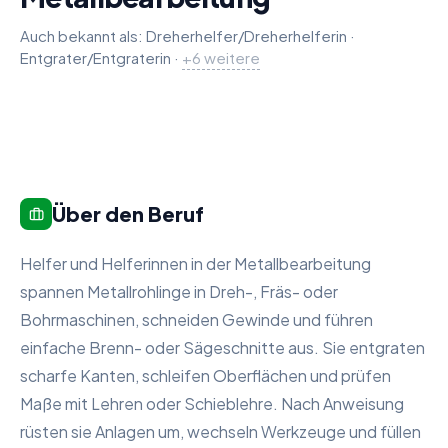
Auch bekannt als:
Dreherhelfer/Dreherhelferin
·
Entgrater/Entgraterin
Fräserhelfer/Fräserhelferin
Helfer/Helferin in der spanenden Meta
Maschinenbediener/in (Metallbearbeit
Metallhilfsarbeiter/in
Produktionshelfer/in - Metallbearbeitu
Stanzerhelfer/Stanzerhelferin
·
+
6
weitere
Über den Beruf
Helfer und Helferinnen in der Metallbearbeitung
spannen Metallrohlinge in Dreh-, Fräs- oder
Bohrmaschinen, schneiden Gewinde und führen
einfache Brenn- oder Sägeschnitte aus. Sie entgraten
scharfe Kanten, schleifen Oberflächen und prüfen
Maße mit Lehren oder Schieblehre. Nach Anweisung
rüsten sie Anlagen um, wechseln Werkzeuge und füllen