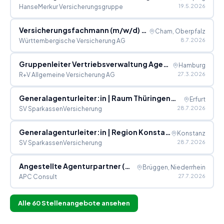
19.5.2026
HanseMerkur Versicherungsgruppe
Versicherungsfachmann (m/w/d) als Generalagent (m/w/d) in Cham/ Bay. Wald
Cham, Oberpfalz
8.7.2026
Württembergische Versicherung AG
Gruppenleiter Vertriebsverwaltung Agenturbetreuung (m/w/d) – Generalagenten, GenoPartner & Agenturen
Hamburg
27.3.2026
R+V Allgemeine Versicherung AG
Generalagenturleiter:in | Raum Thüringen (m/w/d)
Erfurt
28.7.2026
SV SparkassenVersicherung
Generalagenturleiter:in | Region Konstanz (m/w/d)
Konstanz
28.7.2026
SV SparkassenVersicherung
Angestellte Agenturpartner (m/w/d) in einer Generalagentur
Brüggen, Niederrhein
27.7.2026
APC Consult
Alle
60
Stellenangebote ansehen