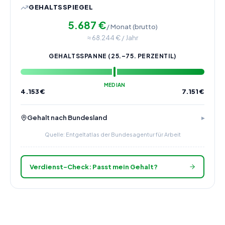
GEHALTSSPIEGEL
5.687
€
/ Monat (brutto)
≈
68.244
€ / Jahr
GEHALTSSPANNE (25.–75. PERZENTIL)
MEDIAN
4.153
€
7.151
€
Gehalt nach Bundesland
Quelle: Entgeltatlas der Bundesagentur für Arbeit
Verdienst-Check: Passt mein Gehalt?