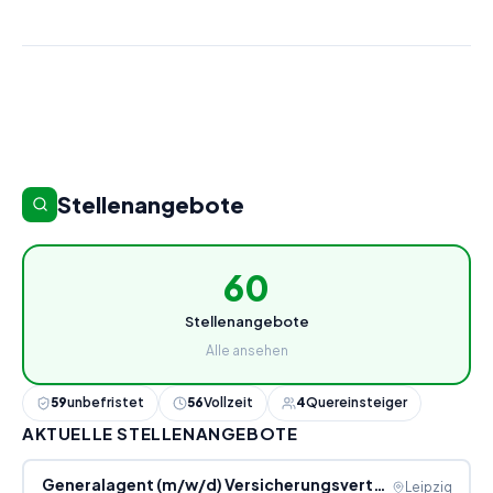
Stellenangebote
60
Stellenangebote
Alle ansehen
59
unbefristet
56
Vollzeit
4
Quereinsteiger
AKTUELLE STELLENANGEBOTE
Generalagent (m/w/d) Versicherungsvertrieb, Leipzig
Leipzig