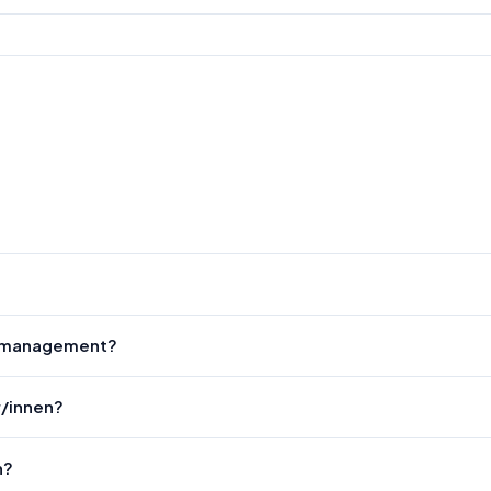
enmanagement?
r/innen?
n?