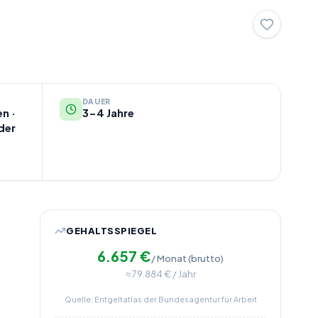
DAUER
n ·
3-4 Jahre
der
GEHALTSSPIEGEL
6.657
€
/ Monat (brutto)
≈
79.884
€ / Jahr
Quelle: Entgeltatlas der Bundesagentur für Arbeit