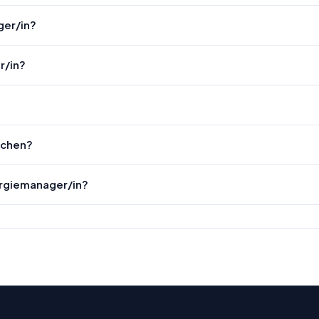
ger/in?
r/in?
achen?
ergiemanager/in?