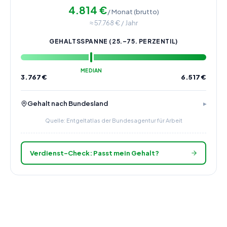
4.814
€
/ Monat (brutto)
≈
57.768
€ / Jahr
GEHALTSSPANNE (25.–75. PERZENTIL)
MEDIAN
3.767
€
6.517
€
Gehalt nach Bundesland
Quelle: Entgeltatlas der Bundesagentur für Arbeit
Verdienst-Check: Passt mein Gehalt?