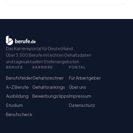
Das Karriereportal für Deutschland.
Über 3.500 Berufe mit echten Gehaltsdaten
und tagesaktuellen Stellenangeboten.
BERUFE
KARRIERE
PORTAL
Berufsfelder
Gehaltsrechner
Für Arbeitgeber
A–Z Berufe
Gehaltsrankings
Über uns
Ausbildung
Bewerbungstipps
Impressum
Studium
Datenschutz
Berufscheck