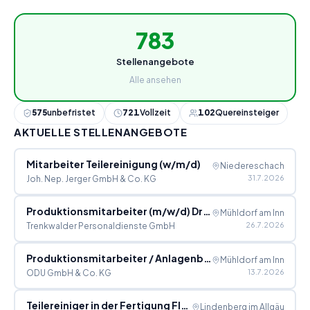
783
Stellenangebote
Alle ansehen
575
unbefristet
721
Vollzeit
102
Quereinsteiger
AKTUELLE STELLENANGEBOTE
Mitarbeiter Teilereinigung (w/m/d)
Niedereschach
31.7.2026
Joh. Nep. Jerger GmbH & Co. KG
Produktionsmitarbeiter (m/w/d) Dreherei Teilereinigung
Mühldorf am Inn
26.7.2026
Trenkwalder Personaldienste GmbH
Produktionsmitarbeiter / Anlagenbediener (m/w/d) Teilereinigung, Otto Dunkel GmbH
Mühldorf am Inn
13.7.2026
ODU GmbH & Co. KG
Teilereiniger in der Fertigung Flugsteuerung (m/w/d)
Lindenberg im Allgäu