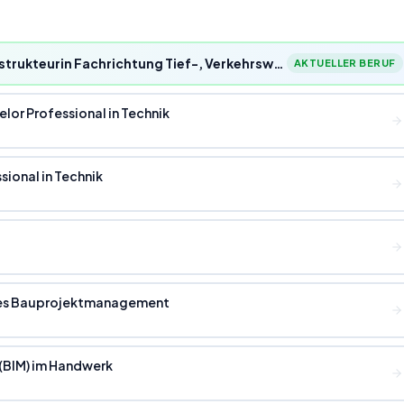
Bautechnischer Konstrukteur/Bautechnische Konstrukteurin Fachrichtung Tief-, Verkehrswege- und Landschaftsbau
AKTUELLER BERUF
lor Professional in Technik
sional in Technik
tales Bauprojektmanagement
 (BIM) im Handwerk