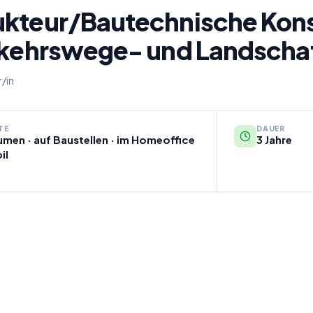
ukteur/Bautechnische Kons
erkehrswege- und Landscha
/in
TE
DAUER
umen · auf Baustellen · im Homeoffice
3 Jahre
il