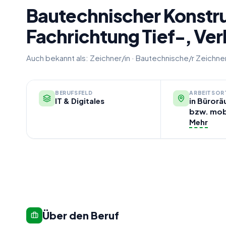
Bautechnischer Konstr
Fachrichtung Tief-, V
Auch bekannt als:
Zeichner/in
·
Bautechnische/r Zeichner
BERUFSFELD
ARBEITSOR
IT & Digitales
in Bürorä
bzw. mob
Mehr
Über den Beruf