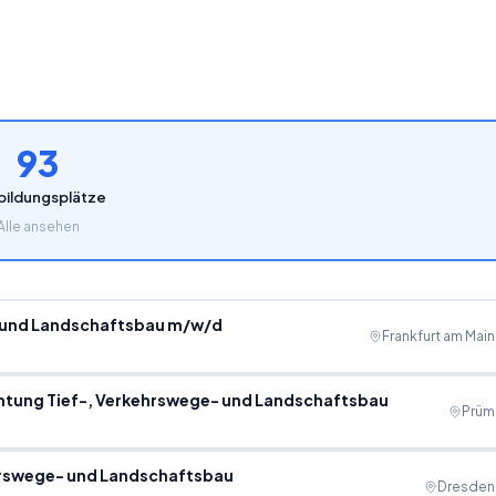
93
bildungsplätze
Alle ansehen
 und Landschaftsbau m/w/d
Frankfurt am Main
chtung Tief-, Verkehrswege- und Landschaftsbau
Prüm
hrswege- und Landschaftsbau
Dresden