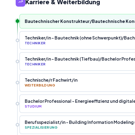
Karriere & Weiterbildung
Techniker
/
in - Bautechnik (ohne Schwerpunkt)
/
Bache
TECHNIKER
Techniker
/
in - Bautechnik (Tiefbau)
/
Bachelor Profes
TECHNIKER
Technische
/
r Fachwirt
/
in
WEITERBILDUNG
Bachelor Professional - Energieeffizienz und digi
STUDIUM
Berufsspezialist
/
in - Building Information Modeling
SPEZIALISIERUNG