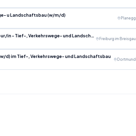
ge- u Landschaftsbau (w/m/d)
Planegg
***Ausbildung 2026*** Bautechnische/r Konstrukteur/in - Tief-, Verkehrswege- und Landschaftsbau
Freiburg im Breisgau
/w/d) im Tief-, Verkehrswege- und Landschaftsbau
Dortmund