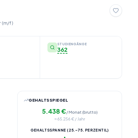
r (m/f)
STUDIENGÄNGE
362
GEHALTSSPIEGEL
5.438
€
/ Monat (brutto)
≈
65.256
€ / Jahr
GEHALTSSPANNE (25.–75. PERZENTIL)