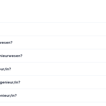
rwesen?
enieurwesen?
eur/in?
ngenieur/in?
enieur/in?