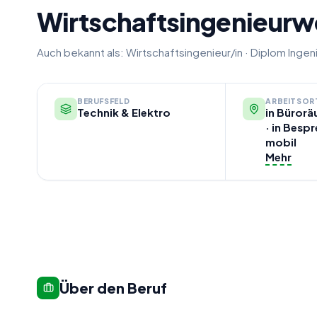
Wirtschaftsingenieurw
Auch bekannt als:
Wirtschaftsingenieur/in
·
Diplom Ingen
BERUFSFELD
ARBEITSOR
Technik & Elektro
in Bürorä
· in Besp
mobil
Mehr
Über den Beruf