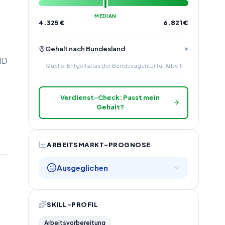
MEDIAN
4.325
€
6.821
€
Gehalt nach Bundesland
ID
Quelle: Entgeltatlas der Bundesagentur für Arbeit
Verdienst-Check: Passt mein
Gehalt?
ARBEITSMARKT-PROGNOSE
Ausgeglichen
SKILL-PROFIL
Arbeitsvorbereitung