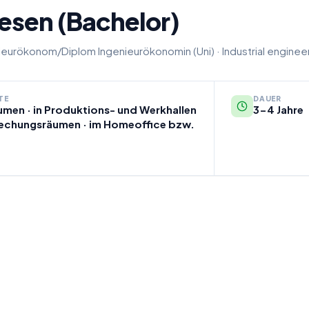
esen (Bachelor)
ieurökonom/Diplom Ingenieurökonomin (Uni)
·
Industrial enginee
TE
DAUER
umen · in Produktions- und Werkhallen
3-4 Jahre
rechungsräumen · im Homeoffice bzw.