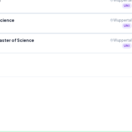
r
Wuppertal
UNI
Science
Wuppertal
UNI
ster of Science
Wuppertal
UNI