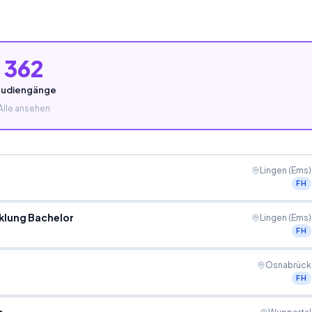
362
tudiengänge
Alle ansehen
Lingen (Ems)
FH
klung Bachelor
Lingen (Ems)
FH
Osnabrück
FH