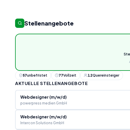
Stellenangebote
St
57
unbefristet
77
Vollzeit
12
Quereinsteiger
AKTUELLE STELLENANGEBOTE
Webdesigner (m/w/d)
powerpress medien GmbH
Webdesigner (m/w/d)
Intercon Solutions GmbH