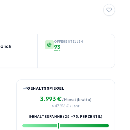
OFFENE STELLEN
dlich
93
GEHALTSSPIEGEL
3.993
€
/ Monat (brutto)
≈
47.916
€ / Jahr
GEHALTSSPANNE (25.–75. PERZENTIL)