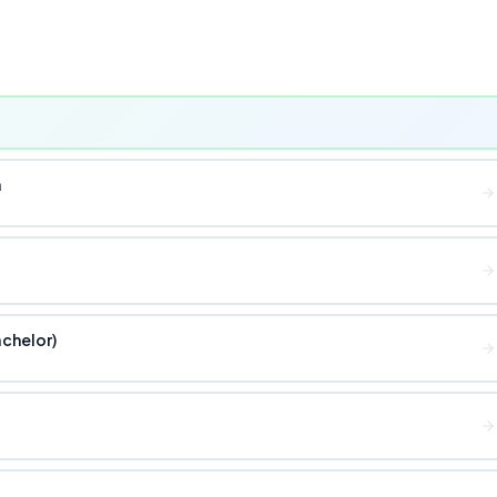
a
chelor)