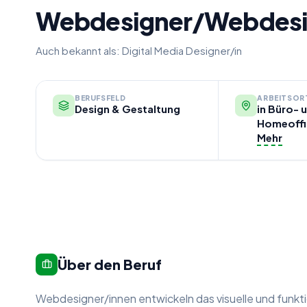
Webdesigner/Webdesi
Auch bekannt als:
Digital Media Designer/in
BERUFSFELD
ARBEITSOR
Design & Gestaltung
in Büro-
Homeoffi
Mehr
Über den Beruf
Webdesigner/innen entwickeln das visuelle und funk