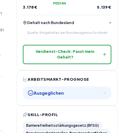
MEDIAN
3.178
€
5.139
€
n
Gehalt nach Bundesland
in
Quelle: Entgeltatlas der Bundesagentur für Arbeit
Verdienst-Check: Passt mein
s
Gehalt?
ARBEITSMARKT-PROGNOSE
Ausgeglichen
SKILL-PROFIL
Barrierefreiheitsstärkungsgesetz (BFSG)