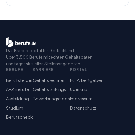
Das Karriereportal für Deutschland.
Über 3.500 Berufe mit echten Gehaltsdaten
und tagesaktuellen Stellenangeboten.
BERUFE
KARRIERE
PORTAL
Berufsfelder
Gehaltsrechner
Für Arbeitgeber
A–Z Berufe
Gehaltsrankings
Über uns
Ausbildung
Bewerbungstipps
Impressum
Studium
Datenschutz
Berufscheck