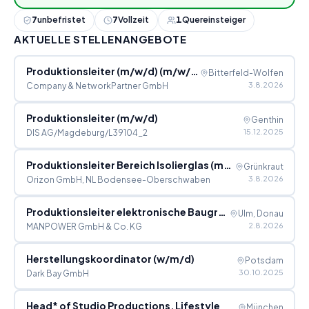
7
unbefristet
7
Vollzeit
1
Quereinsteiger
AKTUELLE STELLENANGEBOTE
Produktionsleiter (m/w/d) (m/w/d)
Bitterfeld-Wolfen
3.8.2026
Company & NetworkPartner GmbH
Produktionsleiter (m/w/d)
Genthin
15.12.2025
DIS AG/Magdeburg/L39104_2
Produktionsleiter Bereich Isolierglas (m/w/d)
Grünkraut
3.8.2026
Orizon GmbH, NL Bodensee-Oberschwaben
Produktionsleiter elektronische Baugruppen (PCB) (gn)
Ulm, Donau
2.8.2026
MANPOWER GmbH & Co. KG
Herstellungskoordinator (w/m/d)
Potsdam
30.10.2025
Dark Bay GmbH
Head* of Studio Productions, Lifestyle
München