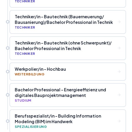
TECHNIKER
Techniker
/
in - Bautechnik (Bauerneuerung
/
Bausanierung)
/
Bachelor Professional in Technik
TECHNIKER
Techniker
/
in - Bautechnik (ohne Schwerpunkt)
/
Bachelor Professional in Technik
TECHNIKER
Werkpolier
/
in - Hochbau
WEITERBILDUNG
Bachelor Professional - Energieeffizienz und
digitales Bauprojektmanagement
STUDIUM
Berufsspezialist
/
in - Building Information
Modeling (BIM) im Handwerk
SPEZIALISIERUNG