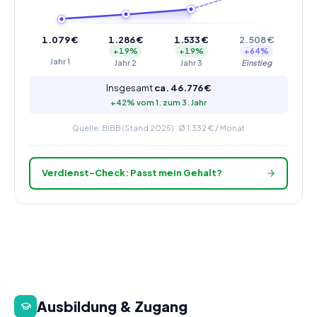
1.079
€
1.286
€
1.533
€
2.508
€
+
19
%
+
19
%
+
64
%
Jahr
1
Jahr
2
Jahr
3
Einstieg
Insgesamt
ca.
46.776
€
+
42
% vom 1. zum
3
. Jahr
Quelle: BIBB (Stand 2025) · Ø
1.332
€ / Monat
Verdienst-Check: Passt mein Gehalt?
Ausbildung & Zugang