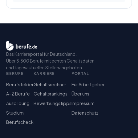
Das Karriereportal für Deutschland.
Über 3.500 Berufe mit echten Gehaltsdaten
und tagesaktuellen Stellenangeboten.
BERUFE
KARRIERE
PORTAL
Berufsfelder
Gehaltsrechner
Für Arbeitgeber
A–Z Berufe
Gehaltsrankings
Über uns
Ausbildung
Bewerbungstipps
Impressum
Studium
Datenschutz
Berufscheck