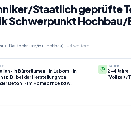
hniker/Staatlich geprüfte 
ik Schwerpunkt Hochbau/B
au)
·
Bautechniker/in (Hochbau)
Bautechniker/in (Industriebau)
Bautechniker/in (Ingenieurhochb
Bautechniker/in (Wohnungsbau)
Hochbautechniker/in
·
+
4
weitere
TE
DAUER
llen · in Büroräumen · in Labors · in
2-4 Jahre
n (z.B. bei der Herstellung von
(Vollzeit/T
der Beton) · im Homeoffice bzw.