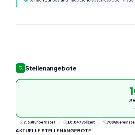
Stellenangebote
1
St
7.638
unbefristet
10.047
Vollzeit
708
Quereinste
AKTUELLE STELLENANGEBOTE