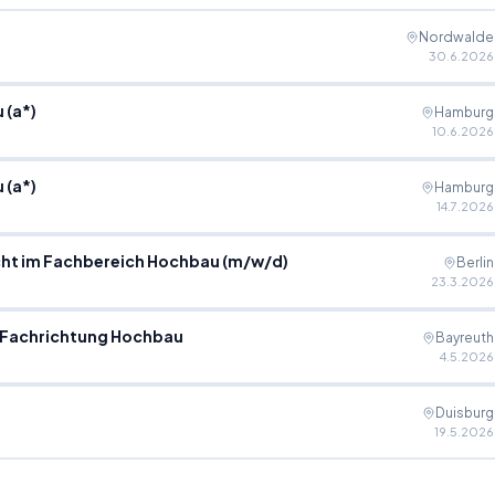
Nordwalde
30.6.2026
 (a*)
Hamburg
10.6.2026
 (a*)
Hamburg
14.7.2026
icht im Fachbereich Hochbau (m/w/d)
Berlin
23.3.2026
tlich geprüften Bautechniker (m/w/d) der Fachrichtung Hochbau
Bayreuth
4.5.2026
Duisburg
19.5.2026