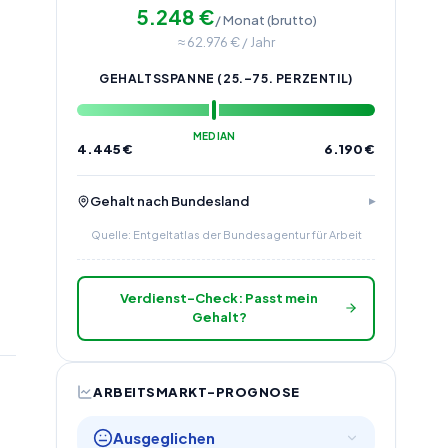
5.248
€
/ Monat (brutto)
≈
62.976
€ / Jahr
GEHALTSSPANNE (25.–75. PERZENTIL)
MEDIAN
4.445
€
6.190
€
Gehalt nach Bundesland
Quelle: Entgeltatlas der Bundesagentur für Arbeit
Verdienst-Check: Passt mein
Gehalt?
ARBEITSMARKT-PROGNOSE
Ausgeglichen