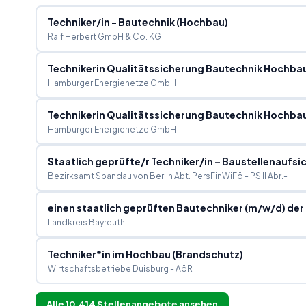
Techniker/in - Bautechnik (Hochbau)
Ralf Herbert GmbH & Co. KG
Technikerin Qualitätssicherung Bautechnik Hochbau
Hamburger Energienetze GmbH
Technikerin Qualitätssicherung Bautechnik Hochbau
Hamburger Energienetze GmbH
Staatlich geprüfte/r Techniker/in – Baustellenaufs
Bezirksamt Spandau von Berlin Abt. PersFinWiFö - PS II Abr.-
einen staa
Landkreis Bayreuth
Techniker*in im Hochbau (Brandschutz)
Wirtschaftsbetriebe Duisburg - AöR
Alle
10.414
Stellenangebote ansehen