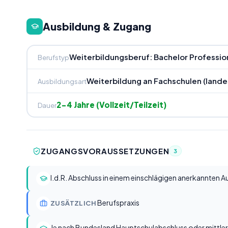
Ausbildung & Zugang
Weiterbildungsberuf: Bachelor Professio
Berufstyp
Weiterbildung an Fachschulen (lande
Ausbildungsart
2-4 Jahre (Vollzeit/Teilzeit)
Dauer
ZUGANGSVORAUSSETZUNGEN
3
I.d.R. Abschluss in einem einschlägigen anerkannten 
Berufspraxis
ZUSÄTZLICH
Je nach Bundesland Hauptschulabschluss oder mittle