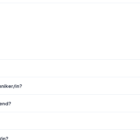
niker/in?
gend?
/in?