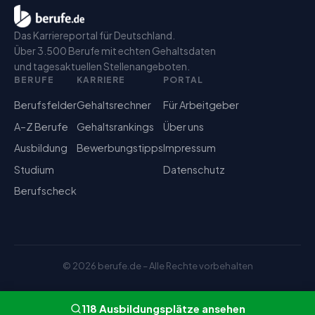
Das Karriereportal für Deutschland.
Über 3.500 Berufe mit echten Gehaltsdaten
und tagesaktuellen Stellenangeboten.
BERUFE
KARRIERE
PORTAL
Berufsfelder
Gehaltsrechner
Für Arbeitgeber
A–Z Berufe
Gehaltsrankings
Über uns
Ausbildung
Bewerbungstipps
Impressum
Studium
Datenschutz
Berufscheck
©
2026
berufe.de – Alle Rechte vorbehalten
118
Ausbildungsplätze
ansehen