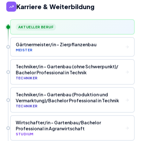
Karriere & Weiterbildung
AKTUELLER BERUF
Gärtnermeister
/
in - Zierpflanzenbau
MEISTER
Techniker
/
in - Gartenbau (ohne Schwerpunkt)
/
Bachelor Professional in Technik
TECHNIKER
Techniker
/
in - Gartenbau (Produktion und
Vermarktung)
/
Bachelor Professional in Technik
TECHNIKER
Wirtschafter
/
in - Gartenbau
/
Bachelor
Professional in Agrarwirtschaft
STUDIUM