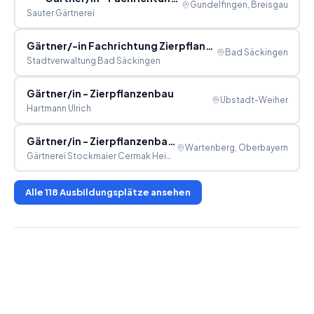
Gundelfingen, Breisgau
Sauter Gärtnerei
Gärtner/-in Fachrichtung Zierpflanzenbau (m/w/d)
Bad Säckingen
Stadtverwaltung Bad Säckingen
Gärtner/in - Zierpflanzenbau
Ubstadt-Weiher
Hartmann Ulrich
Gärtner/in - Zierpflanzenbau (m/w/d)
Wartenberg, Oberbayern
Gärtnerei Stockmaier Cermak Heidrun
Alle
118
Ausbildungsplätze ansehen