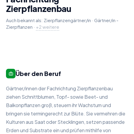
Zierpflanzenbau
Auch bekannt als:
Zierpflanzengärtner/in
·
Gärtner/in -
Zierpflanzen
Gartenbaufacharbeiter/in
Gardener (m/f) - specialising in ornamental plant
·
+
2
weitere
Über den Beruf
Gärtner/innen der Fachrichtung Zierpflanzenbau
ziehen Schnittblumen, Topf- sowie Beet- und
Balkonpflanzen groß, steuern ihr Wachstum und
bringen sie termingerecht zur Blüte. Sie vermehren die
Kulturen aus Saat oder Stecklingen, setzen passende
Erden und Substrate ein und prüfen mithilfe von