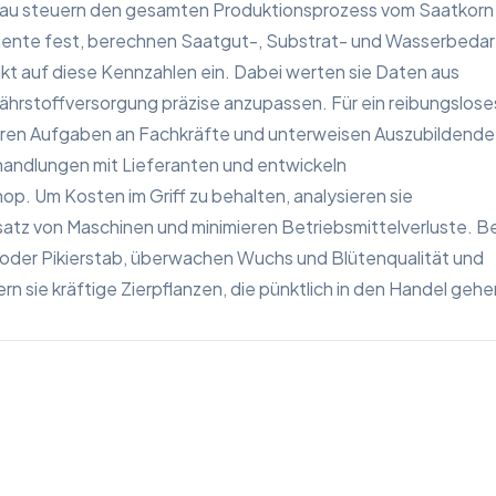
nbau steuern den gesamten Produktionsprozess vom Saatkorn
timente fest, berechnen Saatgut-, Substrat- und Wasserbedar
t auf diese Kennzahlen ein. Dabei werten sie Daten aus
ährstoffversorgung präzise anzupassen. Für ein reibungslose
eren Aufgaben an Fachkräfte und unterweisen Auszubildende
rhandlungen mit Lieferanten und entwickeln
p. Um Kosten im Griff zu behalten, analysieren sie
satz von Maschinen und minimieren Betriebsmittelverluste. Be
e oder Pikierstab, überwachen Wuchs und Blütenqualität und
n sie kräftige Zierpflanzen, die pünktlich in den Handel gehe