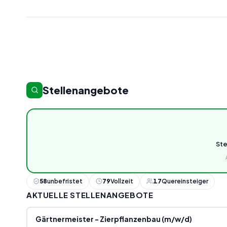
Stellenangebote
St
58
unbefristet
79
Vollzeit
17
Quereinsteiger
AKTUELLE STELLENANGEBOTE
Gärtnermeister - Zierpflanzenbau (m/w/d)