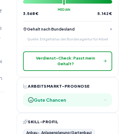
f
MEDIAN
3.568
€
5.142
€
s
Gehalt nach Bundesland
.
Quelle: Entgeltatlas der Bundesagentur für Arbeit
Verdienst-Check: Passt mein
i
Gehalt?
n.
ARBEITSMARKT-PROGNOSE
Gute Chancen
SKILL-PROFIL
Anbau-, Anlagenplanung (Gartenbau)