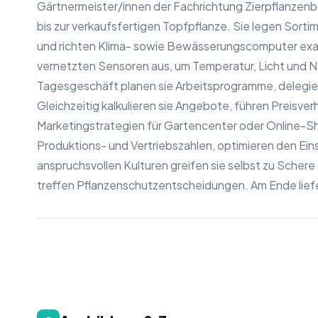
Gärtnermeister/innen der Fachrichtung Zierpflanze
bis zur verkaufsfertigen Topfpflanze. Sie legen Sor
und richten Klima- sowie Bewässerungscomputer exak
vernetzten Sensoren aus, um Temperatur, Licht und N
Tagesgeschäft planen sie Arbeitsprogramme, delegi
Gleichzeitig kalkulieren sie Angebote, führen Preisve
Marketingstrategien für Gartencenter oder Online-Sho
Produktions- und Vertriebszahlen, optimieren den Ein
anspruchsvollen Kulturen greifen sie selbst zu Scher
treffen Pflanzenschutz­entscheidungen. Am Ende liefer