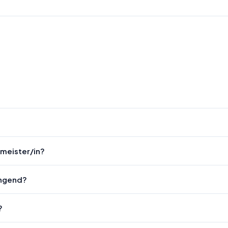
rmeister/in?
engend?
?