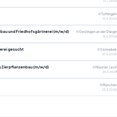
31.7.2026
Tuttlingen
12.6.2026
nbau und Friedhofsgärtnerei (m/w/d)
Geislingen an der Steige
16.6.2026
erei gesucht
Gönnebek
27.5.2026
g Zierpflanzenbau (m/w/d)
Münster, Lech
24.3.2024
München
23.3.2026