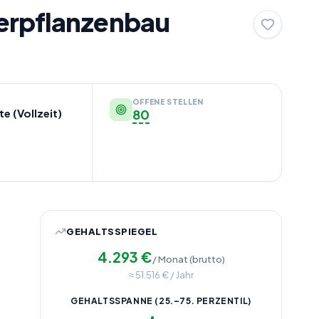
ierpflanzenbau
OFFENE STELLEN
e (Vollzeit)
80
GEHALTSSPIEGEL
4.293
€
/ Monat (brutto)
≈
51.516
€ / Jahr
GEHALTSSPANNE (25.–75. PERZENTIL)