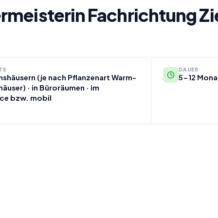
rmeisterin Fachrichtung Z
TE
DAUER
shäusern (je nach Pflanzenart Warm-
5-12 Monat
häuser) · in Büroräumen · im
ce bzw. mobil