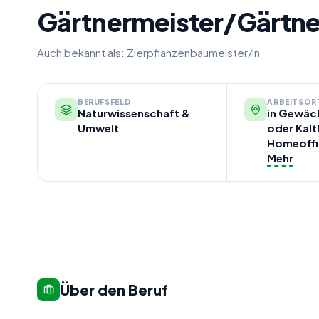
Gärtnermeister/Gärtne
Auch bekannt als:
Zierpflanzenbaumeister/in
BERUFSFELD
ARBEITSOR
Naturwissenschaft &
in Gewäch
Umwelt
oder Kalt
Homeoffi
Mehr
Über den Beruf