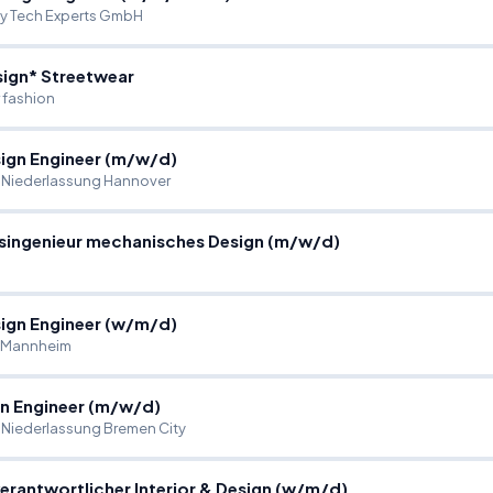
y Tech Experts GmbH
ign* Streetwear
 fashion
sign Engineer (m
/
w
/
d)
Niederlassung Hannover
singenieur mechanisches Design (m
/
w
/
d)
sign Engineer (w
/
m
/
d)
 Mannheim
n Engineer (m
/
w
/
d)
iederlassung Bremen City
rantwortlicher Interior & Design (w
/
m
/
d)