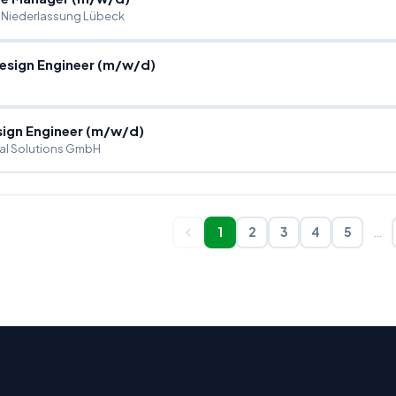
Niederlassung Lübeck
esign Engineer (m
/
w
/
d)
ign Engineer (m
/
w
/
d)
al Solutions GmbH
1
2
3
4
5
…