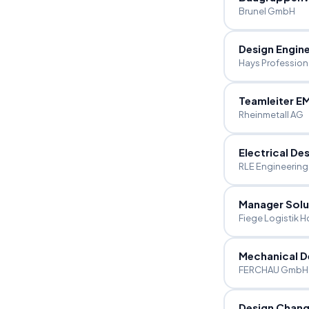
Brunel GmbH
Design Engin
Hays Profession
Teamleiter E
Rheinmetall AG
Electrical De
RLE Engineering
Manager Solu
Fiege Logistik H
Mechanical D
FERCHAU GmbH N
Design Chang