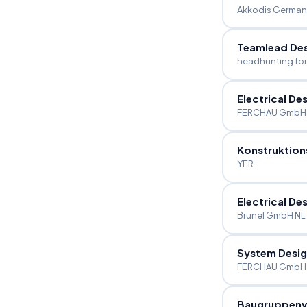
Akkodis German
Teamlead Des
headhunting for
Electrical De
FERCHAU GmbH 
Konstruktion
YER
Electrical De
Brunel GmbH NL
System Desig
FERCHAU GmbH N
Baugruppenve