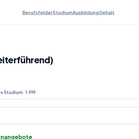
Berufsfelder
Studium
Ausbildung
Gehalt
eiterführend)
es Studium
1.355
enangebote