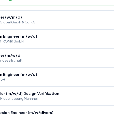
er (w
/
m
/
d)
 Global GmbH & Co. KG
n Engineer (m
/
w
/
d)
EKTRONIK GmbH
eer (m
/
w
/
d
ngesellschaft
n Engineer (m
/
w
/
d)
mbH
ler (m
/
w
/
d) Design Verifikation
Niederlassung Mannheim
esign Engineer (m
/
w
/
divers)