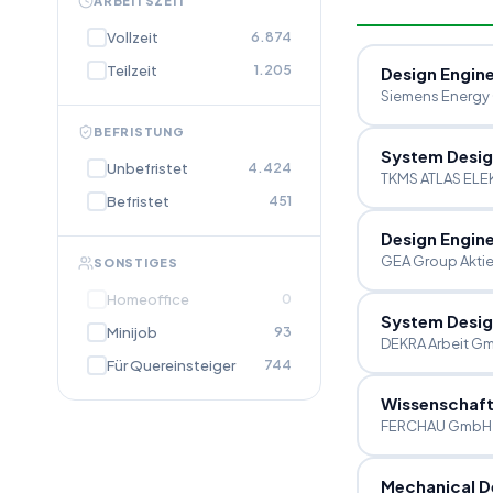
ARBEITSZEIT
Vollzeit
6.874
Teilzeit
1.205
Design Engine
Siemens Energy
BEFRISTUNG
System Desig
Unbefristet
4.424
TKMS ATLAS EL
Befristet
451
Design Engin
GEA Group Aktie
SONSTIGES
Homeoffice
0
System Desig
Minijob
93
DEKRA Arbeit G
Für Quereinsteiger
744
Wissenschaft
FERCHAU GmbH 
Mechanical D