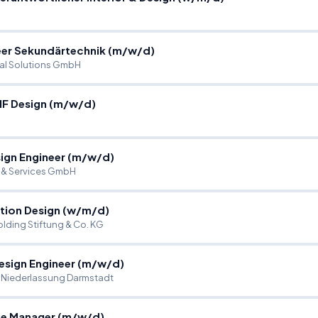
eer Sekundärtechnik (m
/
w
/
d)
al Solutions GmbH
MF Design (m
/
w
/
d)
sign Engineer (m
/
w
/
d)
 & Services GmbH
tion Design (w
/
m
/
d)
olding Stiftung & Co. KG
esign Engineer (m
/
w
/
d)
iederlassung Darmstadt
e Manager (m
/
w
/
d)