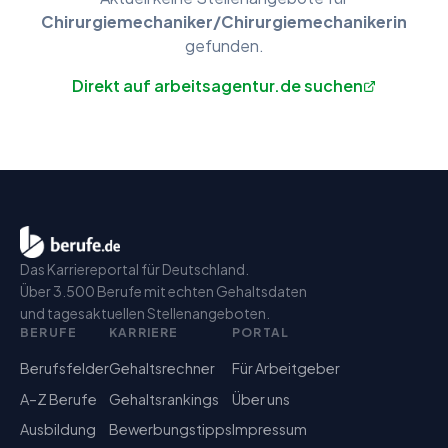
Chirurgiemechaniker/Chirurgiemechanikerin
gefunden.
Direkt auf arbeitsagentur.de suchen
Das Karriereportal für Deutschland.
Über 3.500 Berufe mit echten Gehaltsdaten
und tagesaktuellen Stellenangeboten.
BERUFE
KARRIERE
PORTAL
Berufsfelder
Gehaltsrechner
Für Arbeitgeber
A–Z Berufe
Gehaltsrankings
Über uns
Ausbildung
Bewerbungstipps
Impressum