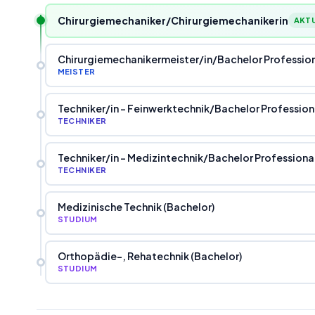
Chirurgiemechaniker/Chirurgiemechanikerin
AKTU
Chirurgiemechanikermeister
/
in
/
Bachelor Professio
MEISTER
Techniker
/
in - Feinwerktechnik
/
Bachelor Professiona
TECHNIKER
Techniker
/
in - Medizintechnik
/
Bachelor Professional
TECHNIKER
Medizinische Technik (Bachelor)
STUDIUM
Orthopädie-, Rehatechnik (Bachelor)
STUDIUM