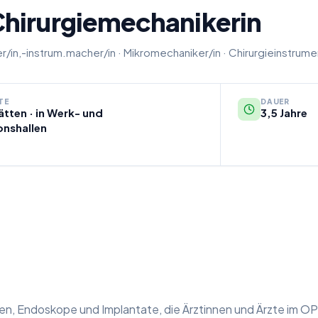
hirurgiemechanikerin
r/in,-instrum.macher/in
·
Mikromechaniker/in
·
Chirurgieinstrum
TE
DAUER
ätten · in Werk- und
3,5 Jahre
onshallen
ten, Endoskope und Implantate, die Ärztinnen und Ärzte im OP