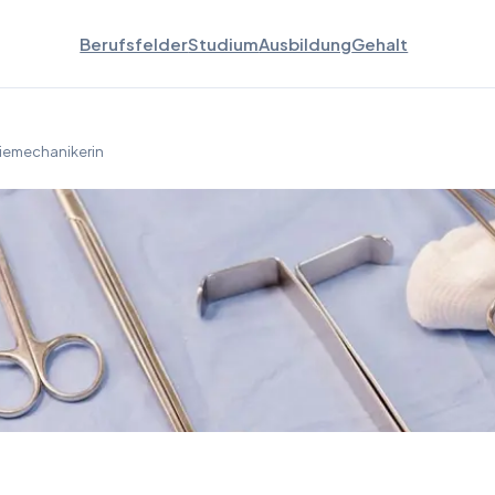
Berufsfelder
Studium
Ausbildung
Gehalt
iemechanikerin