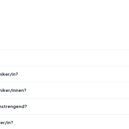
niker/in?
niker/innen?
 anstrengend?
er/in?