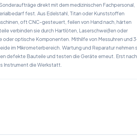
Sonderaufträge direkt mit dem medizinischen Fachpersonal,
erialbedarf fest. Aus Edelstahl, Titan oder Kunststoffen
aschinen, oft CNC-gesteuert, feilen von Hand nach, härten
teile verbinden sie durch Hartlöten, Laserschweißen oder
he oder optische Komponenten. Mithilfe von Messuhren und 3
neide im Mikrometerbereich. Wartung und Reparatur nehmen s
en defekte Bauteile und testen die Geräte erneut. Erst nach
es Instrument die Werkstatt.