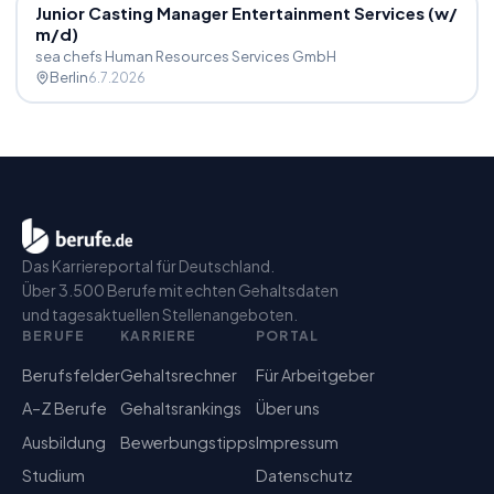
Junior Casting Manager Entertainment Services (w
/
m
/
d)
sea chefs Human Resources Services GmbH
Berlin
6.7.2026
Das Karriereportal für Deutschland.
Über 3.500 Berufe mit echten Gehaltsdaten
und tagesaktuellen Stellenangeboten.
BERUFE
KARRIERE
PORTAL
Berufsfelder
Gehaltsrechner
Für Arbeitgeber
A–Z Berufe
Gehaltsrankings
Über uns
Ausbildung
Bewerbungstipps
Impressum
Studium
Datenschutz