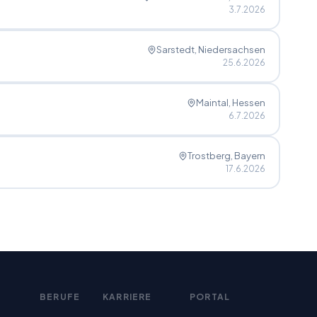
3.7.2026
Sarstedt
, Niedersachsen
25.6.2026
Maintal
, Hessen
6.7.2026
Trostberg
, Bayern
17.6.2026
BERUFE
KARRIERE
PORTAL