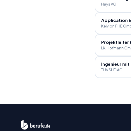
Hays AG
Application E
Kelvion PHE Gm
Projektleiter
I.K. Hofmann Gm
Ingenieur mit
TÜV SÜD AG