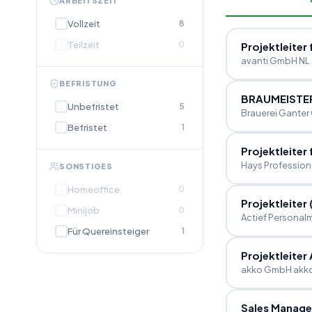
ARBEITSZEIT
Vollzeit
8
Teilzeit
0
Projektleiter
avanti GmbH NL 
BEFRISTUNG
BRAUMEISTE
Unbefristet
5
Brauerei Ganter
Befristet
1
Projektleiter
Hays Profession
SONSTIGES
Homeoffice
0
Projektleiter
Minijob
0
Actief Person
Für Quereinsteiger
1
Projektleiter
akko GmbH akk
Sales Manage