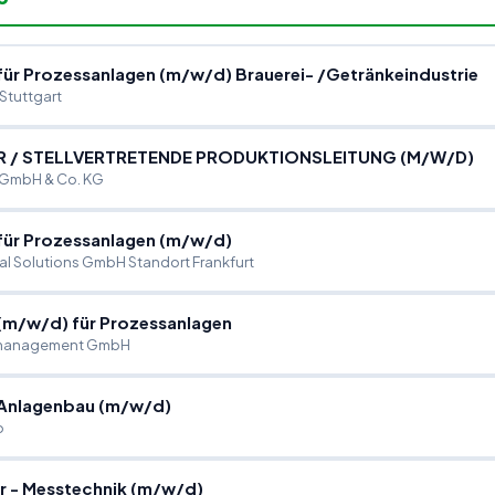
 für Prozessanlagen (m
/
w
/
d) Brauerei-
/
Getränkeindustrie
Stuttgart
R
/
STELLVERTRETENDE PRODUKTIONSLEITUNG (M
/
W
/
D)
 GmbH & Co. KG
 für Prozessanlagen (m
/
w
/
d)
al Solutions GmbH Standort Frankfurt
 (m
/
w
/
d) für Prozessanlagen
almanagement GmbH
 Anlagenbau (m
/
w
/
d)
o
r - Messtechnik (m
/
w
/
d)