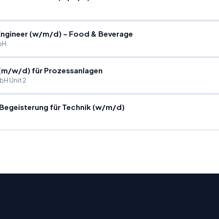
ngineer (w
/
m
/
d) – Food & Beverage
bH
 (m
/
w
/
d) für Prozessanlagen
bH Unit 2
 Begeisterung für Technik (w
/
m
/
d)