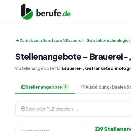
Zurück zum Berufsprofil
Brauerei-, Getränketechnologie 
Stellenangebote
–
Brauerei-
9
Stellenangebote
für
Brauerei-, Getränketechnologi
Stellenangebote
Ausbildung/Duales S
9
9
Stellena