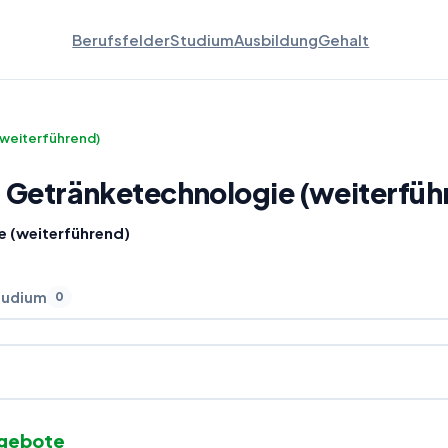
Berufsfelder
Studium
Ausbildung
Gehalt
(weiterführend)
, Getränketechnologie (weiterfüh
e (weiterführend)
tudium
0
ngebote