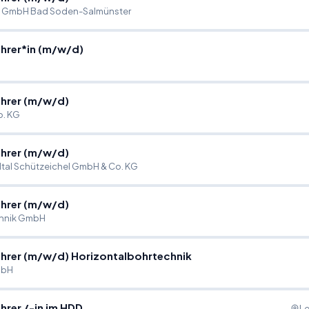
k GmbH Bad Soden-Salmünster
hrer*in (m
/
w
/
d)
hrer (m
/
w
/
d)
. KG
hrer (m
/
w
/
d)
tal Schützeichel GmbH & Co. KG
hrer (m
/
w
/
d)
hnik GmbH
hrer (m
/
w
/
d) Horizontalbohrtechnik
mbH
hrer
/
-in im HDD
Le