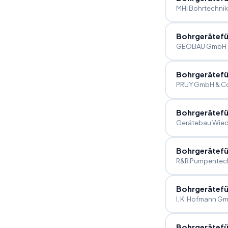
MHI Bohrtechni
Bohrgerätefü
GEOBAU GmbH
Bohrgerätefü
PRUY GmbH & Co
Bohrgerätefü
Gerätebau Wied
Bohrgerätefü
R&R Pumpentec
Bohrgerätefü
I. K. Hofmann G
Bohrgerätefü