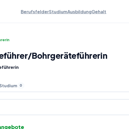
Berufsfelder
Studium
Ausbildung
Gehalt
rerin
eführer
/
Bohrgeräteführerin
führerin
 Studium
0
nangebote