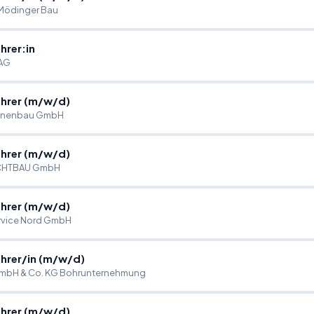
 Mödinger Bau
hrer:in
AG
hrer (m
/
w
/
d)
nnenbau GmbH
hrer (m
/
w
/
d)
CHTBAU GmbH
hrer (m
/
w
/
d)
vice Nord GmbH
hrer
/
in (m
/
w
/
d)
GmbH & Co. KG Bohrunternehmung
hrer (m
/
w
/
d)