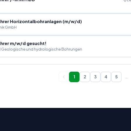
hrer Horizontalbohranlagen (m
/
w
/
d)
hnik GmbH
hrer m
/
w
/
d gesucht!
 Geologische und hydrologische Bohrungen
1
2
3
4
5
…