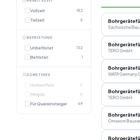
ARBEITSZEIT
Vollzeit
182
Teilzeit
6
Bohrgerätefü
Sächsische Ba
BEFRISTUNG
Bohrgerätefü
Unbefristet
132
TERO GmbH
Befristet
1
Bohrgerätefü
WATR Germany
SONSTIGES
Homeoffice
0
Bohrgerätefü
Minijob
0
TERO GmbH
Für Quereinsteiger
69
Bohrgerätefü
Omexom Bauser
Bohrgerätefü