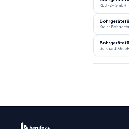
RBU -2- GmbH
Bohrgerätefü
Kroiss Bohrtec
Bohrgerätefü
Burkhardt GmbH