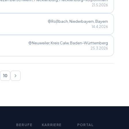
21.5.2026
Roßbach, Niederbayern
, Bayern
14.4.2026
Neuweiler, Kreis Calw
, Baden-Württemberg
25.3.2026
10
BERUFE
KARRIERE
PORTAL