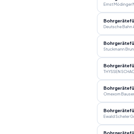
Ernst Mödinger
Bohrgerätefü
Deutsche Bahn 
Bohrgerätefü
Stuckmann Bru
Bohrgerätefü
THYSSEN SCHA
Bohrgerätefü
Omexom Bauser
Bohrgerätefü
Ewald Scheler 
Bohrgerätefü