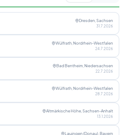
Dresden
, Sachsen
31.7.2026
Wülfrath
, Nordrhein-Westfalen
24.7.2026
Bad Bentheim
, Niedersachsen
22.7.2026
Wülfrath
, Nordrhein-Westfalen
28.7.2026
Altmärkische Höhe
, Sachsen-Anhalt
13.1.2026
Lauingen (Donau)
, Bayern