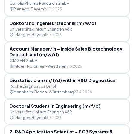
Coriolis Pharma Research GmbH
Planegg
, Bayern
24.11.2025
Doktorand Ingenieurstechnik (m
/
w
/
d)
Universitätsklinikum Erlangen AöR
Erlangen
, Bayern
15.7.2026
Account Manager
/
in – Inside Sales Biotechnology,
Deutschland (m
/
w
/
d)
QIAGEN GmbH
Hilden
, Nordrhein-Westfalen
9.6.2026
Biostatistician (m
/
f
/
d) within R&D Diagnostics
Roche Diagnostics GmbH
Mannheim
, Baden-Württemberg
23.4.2026
Doctoral Student in Engineering (m
/
f
/
d)
Universitätsklinikum Erlangen AöR
Erlangen
, Bayern
16.7.2026
2. R&D Application Scientist – PCR Systems &