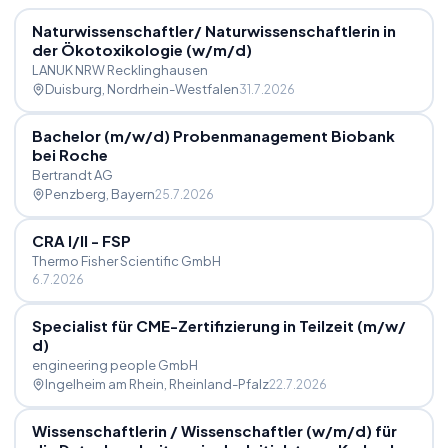
Naturwissenschaftler
/
Naturwissenschaftlerin in
der Ökotoxikologie (w
/
m
/
d)
LANUK NRW Recklinghausen
Duisburg
, Nordrhein-Westfalen
31.7.2026
Bachelor (m
/
w
/
d) Probenmanagement Biobank
bei Roche
Bertrandt AG
Penzberg
, Bayern
25.7.2026
CRA I
/
II - FSP
Thermo Fisher Scientific GmbH
6.7.2026
Specialist für CME-Zertifizierung in Teilzeit (m
/
w
/
d)
engineering people GmbH
Ingelheim am Rhein
, Rheinland-Pfalz
22.7.2026
Wissenschaftlerin
/
Wissenschaftler (w
/
m
/
d) für