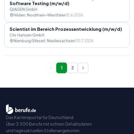
Software Testing (m
/
w
/
d)
QIAGEN GmbH
Hilden
, Nordrhein-Westfalen
12.6.2026
Scientist im Bereich Prozessentwicklung (m
/
w
/
d)
Chr. Hansen GmbH
Nienburg (Weser)
, Niedersachsen
30.7.2026
1
2
Das Karriereportal für Deutschland.
Über 3.500 Berufe mit echten Gehaltsdaten
und tagesaktuellen Stellenangeboten.