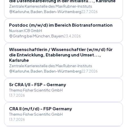
die Datenbearbeitung in der Initialstu..., Karlsruhe
Zentrale Karrierestelle des Max Rubner-Instituts
Karlsruhe, Baden
, Baden-Württemberg
22.7.2026
Postdoc (m
/
w
/
d) im Bereich Biotransformation
Nuvisan ICB GmbH
Grafing bei München
, Bayern
23.4.2026
Wissenschaftlerin
/
Wissenschaftler (w
/
m
/
d) für
die Entwicklung, Etablierung und Umset...,
Karlsruhe
Zentrale Karrierestelle des Max Rubner-Instituts
Karlsruhe, Baden
, Baden-Württemberg
22.7.2026
Sr CRA I
/
II - FSP - Germany
Thermo Fisher Scientific GmbH
13.7.2026
CRA II (m
/
f
/
d) - FSP Germany
Thermo Fisher Scientific GmbH
13.7.2026