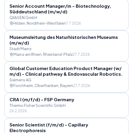
Senior Account Manager
/
in – Biotechnology,
Süddeutschland (m
/
w
/
d)
QIAGEN GmbH
Hilden
, Nordrhein-Westfalen
7.7.2026
Museumsleitung des Naturhistorischen Museums
(m
/
w
/
d)
Stadt Mainz
Mainz am Rhein
, Rheinland-Pfalz
27.7.2026
Global Customer Education Product Manager (w
/
m
/
d) - Clinical pathway & Endovascular Robotics.
Siemens AG
Forchheim, Oberfranken
, Bayern
27.7.2026
CRA I (m
/
f
/
d) - FSP Germany
Thermo Fisher Scientific GmbH
26.2.2026
Senior Scientist (f
/
m
/
d) - Capillary
Electrophoresis