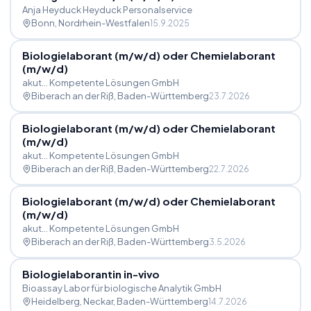
Anja Heyduck Heyduck Personalservice
Bonn
, Nordrhein-Westfalen
15.9.2025
Biologielaborant (m
/
w
/
d) oder Chemielaborant
(m
/
w
/
d)
akut... Kompetente Lösungen GmbH
Biberach an der Riß
, Baden-Württemberg
23.7.2026
Biologielaborant (m
/
w
/
d) oder Chemielaborant
(m
/
w
/
d)
akut... Kompetente Lösungen GmbH
Biberach an der Riß
, Baden-Württemberg
22.7.2026
Biologielaborant (m
/
w
/
d) oder Chemielaborant
(m
/
w
/
d)
akut... Kompetente Lösungen GmbH
Biberach an der Riß
, Baden-Württemberg
3.5.2026
Biologielaborantin in-vivo
Bioassay Labor für biologische Analytik GmbH
Heidelberg, Neckar
, Baden-Württemberg
14.7.2026