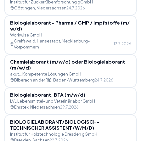
Institut für Zuckerrübenforschung gGmbH
Göttingen
, Niedersachsen
24.7.2026
Biologielaborant - Pharma
/
GMP
/
Impfstoffe (m
/
w
/
d)
Workwise GmbH
Greifswald, Hansestadt
, Mecklenburg-
13.7.2026
Vorpommern
Chemielaborant (m
/
w
/
d) oder Biologielaborant
(m
/
w
/
d)
akut... Kompetente Lösungen GmbH
Biberach an der Riß
, Baden-Württemberg
24.7.2026
Biologielaborant, BTA (m
/
w
/
d)
LVL Lebensmittel- und Veterinärlabor GmbH
Emstek
, Niedersachsen
29.7.2026
BIOLOGIELABORANT
/
BIOLOGISCH-
TECHNISCHER ASSISTENT (W
/
M
/
D)
Institut für Holztechnologie Dresden gGmbH
Dresden
, Sachsen
22.7.2026