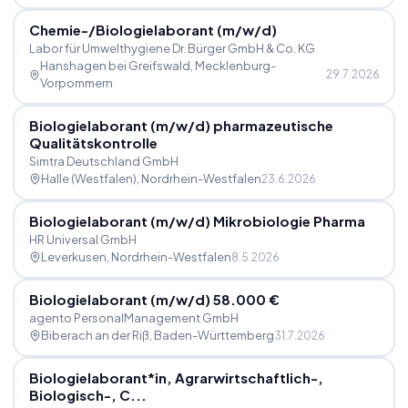
Chemie-
/
Biologielaborant (m
/
w
/
d)
Labor für Umwelthygiene Dr. Bürger GmbH & Co. KG
Hanshagen bei Greifswald
, Mecklenburg-
29.7.2026
Vorpommern
Biologielaborant (m
/
w
/
d) pharmazeutische
Qualitätskontrolle
Simtra Deutschland GmbH
Halle (Westfalen)
, Nordrhein-Westfalen
23.6.2026
Biologielaborant (m
/
w
/
d) Mikrobiologie Pharma
HR Universal GmbH
Leverkusen
, Nordrhein-Westfalen
8.5.2026
Biologielaborant (m
/
w
/
d) 58.000 €
agento PersonalManagement GmbH
Biberach an der Riß
, Baden-Württemberg
31.7.2026
Biologielaborant*in, Agrarwirtschaftlich-,
Biologisch-, C...