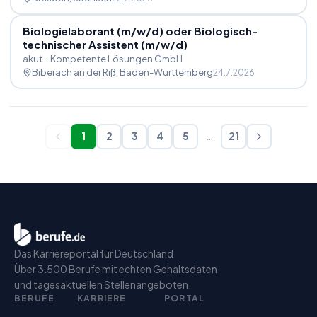
Biologielaborant (m
/
w
/
d) oder Biologisch-
technischer Assistent (m
/
w
/
d)
akut... Kompetente Lösungen GmbH
Biberach an der Riß
, Baden-Württemberg
24.7.2026
1
2
3
4
5
…
21
Das Karriereportal für Deutschland.
Über 3.500 Berufe mit echten Gehaltsdaten
und tagesaktuellen Stellenangeboten.
BERUFE
KARRIERE
PORTAL