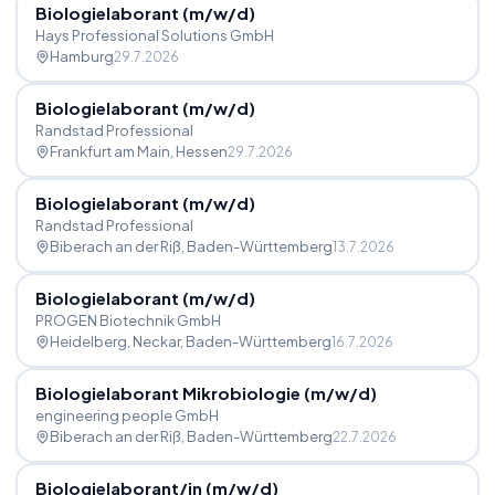
Biologielaborant (m
/
w
/
d)
Hays Professional Solutions GmbH
Hamburg
29.7.2026
Biologielaborant (m
/
w
/
d)
Randstad Professional
Frankfurt am Main
, Hessen
29.7.2026
Biologielaborant (m
/
w
/
d)
Randstad Professional
Biberach an der Riß
, Baden-Württemberg
13.7.2026
Biologielaborant (m
/
w
/
d)
PROGEN Biotechnik GmbH
Heidelberg, Neckar
, Baden-Württemberg
16.7.2026
Biologielaborant Mikrobiologie (m
/
w
/
d)
engineering people GmbH
Biberach an der Riß
, Baden-Württemberg
22.7.2026
Biologielaborant
/
in (m
/
w
/
d)