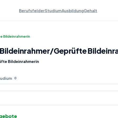
Berufsfelder
Studium
Ausbildung
Gehalt
e Bildeinrahmerin
 Bildeinrahmer
/
Geprüfte Bildeinr
fte Bildeinrahmerin
tudium
0
ngebote