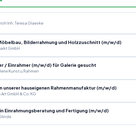
roh Inh. Teresa Glaevke
 Möbelbau, Bilderrahmung und Holzzuschnitt (m
/
w
/
d)
arkt GmbH
er
/
Einrahmer (m
/
w
/
d) für Galerie gesucht
lerie Kunst u.Rahmen
 in unserer hauseigenen Rahmenmanufaktur (m
/
w
/
d)
 Art GmbH & Co. KG
in Einrahmungsberatung und Fertigung (m
/
w
/
d)
linde