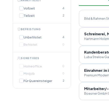
ARBEITSZEIT
Vollzeit
4
Teilzeit
2
Bild & Rahmen St
BEFRISTUNG
Schreinerei,
Unbefristet
4
Hartmann Holzm
Befristet
0
Kundenberat
Luba Strelow Ga
SONSTIGES
Homeoffice
0
Einrahmer:in
Minijob
0
Premium Modern
Für Quereinsteiger
2
Mitarbeiter
/
-
Boesner GmbH G