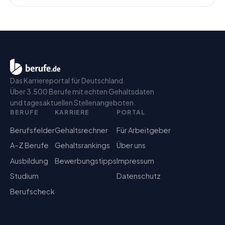
Das Karriereportal für Deutschland.
Über 3.500 Berufe mit echten Gehaltsdaten
und tagesaktuellen Stellenangeboten.
BERUFE
KARRIERE
PORTAL
Berufsfelder
Gehaltsrechner
Für Arbeitgeber
A–Z Berufe
Gehaltsrankings
Über uns
Ausbildung
Bewerbungstipps
Impressum
Studium
Datenschutz
Berufscheck