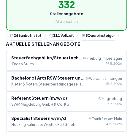
332
Stellenangebote
Alle ansehen
266
unbefristet
311
Vollzeit
5
Quereinsteiger
AKTUELLE STELLENANGEBOTE
Steuerfachgehilfin/Steuerfachgehilfe oder Betriebswirt*in Steuer und Prüfungswesen (m/w/d)
Freiburg im Breisgau
19.5.2026
Jürgen Sturm
Bachelor of Arts RSW Steuern und Prüfungswesen (m/w/d) Steuerkanzlei
Waldshut-Tiengen
25.2.2026
Kiefer & Roters Steuerberatungsgesellschaft mbH
Referent Steuern (m/w/d)
Magdeburg
13.7.2026
SWM Magdeburg GmbH & Co. KG
Spezialist Steuern w/m/d
Frankfurt am Main
4.12.2025
Heuking Kühn Lüer Wojtek PartGmbB