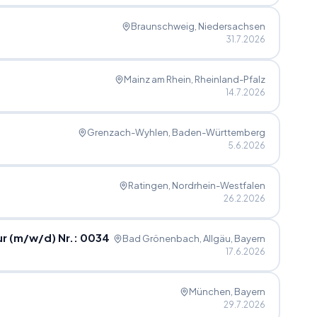
Braunschweig
, Niedersachsen
31.7.2026
Mainz am Rhein
, Rheinland-Pfalz
14.7.2026
Grenzach-Wyhlen
, Baden-Württemberg
5.6.2026
Ratingen
, Nordrhein-Westfalen
26.2.2026
ur (m
/
w
/
d) Nr.: 0034
Bad Grönenbach, Allgäu
, Bayern
17.6.2026
München
, Bayern
29.7.2026