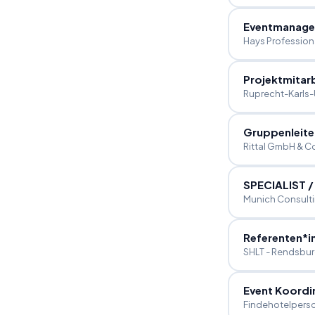
Eventmanage
Hays Profession
Projektmitar
Ruprecht-Karls-U
Gruppenleite
Rittal GmbH & C
SPECIALIST
/
Munich Consult
Referenten*i
SHLT - Rendsbur
Event Koordi
Findehotelpers