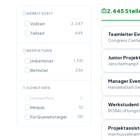
2.445
Stel
ARBEITSZEIT
Vollzeit
2.247
Teilzeit
449
Teamleiter Ev
Congress Center
BEFRISTUNG
Junior Proje
Unbefristet
1.741
Jens Herrtrampf
Befristet
236
Manager Even
Handelsblatt G
SONSTIGES
Homeoffice
0
Werkstudent
Minijob
12
BORA Lüftungs
Für Quereinsteiger
121
Projektassis
mwi musselmann