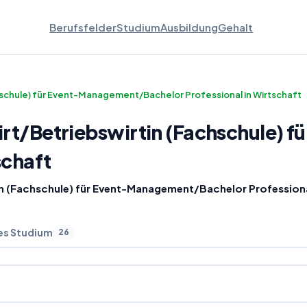
Berufsfelder
Studium
Ausbildung
Gehalt
hschule) für Event-Management/Bachelor Professional in Wirtschaft
rt
/
Betriebswirtin (Fachschule) 
schaft
in (Fachschule) für Event-Management/Bachelor Professiona
es Studium
26