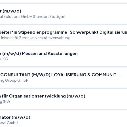
r (m
/
w
/
d)
al Solutions GmbH Standort Stuttgart
beiter*in Stipendienprogramme, Schwerpunkt Digitalisieru
niversität Zentr. Universitätsverwaltung
r (m
/
w
/
d) Messen und Ausstellungen
o. KG
CONSULTANT (M
/
W
/
D) LOYALISIERUNG & COMMUNIT ...
ing Group GmbH
n für Organisationsentwicklung (m
/
w
/
d)
g (NV)
nator (m
/
w
/
d)
onal GmbH