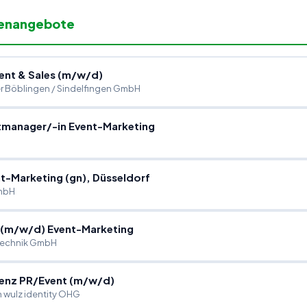
lenangebote
ent & Sales (m
/
w
/
d)
 Böblingen / Sindelfingen GmbH
ktmanager
/
-in Event-Marketing
t-Marketing (gn), Düsseldorf
mbH
 (m
/
w
/
d) Event-Marketing
technik GmbH
tenz PR
/
Event (m
/
w
/
d)
 wulz identity OHG