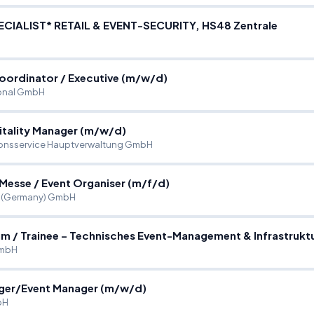
CIALIST* RETAIL & EVENT-SECURITY, HS48 Zentrale
Coordinator
/
Executive (m
/
w
/
d)
onal GmbH
tality Manager (m
/
w
/
d)
onsservice Hauptverwaltung GmbH
 Messe
/
Event Organiser (m
/
f
/
d)
t (Germany) GmbH
ium
/
Trainee – Technisches Event-Management & Infrastrukt
GmbH
ger
/
Event Manager (m
/
w
/
d)
bH