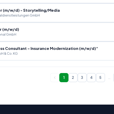
r (m
/
w
/
d) - Storytelling
/
Media
aldienstleistungen GmbH
r (m
/
w
/
d)
onal GmbH
ss Consultant – Insurance Modernization (m
/
w
/
d)“
H & Co. KG
1
2
3
4
5
…