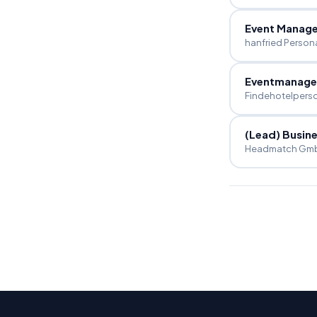
Event Manage
hanfried Person
Eventmanage
Findehotelpers
(Lead) Busine
Headmatch Gmb