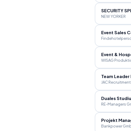
SECURITY SPE
NEW YORKER
Event Sales 
Findehotelpers
Event & Hospi
WISAG Produkti
Team Leader
JAC Recruitmen
Duales Stud
RE-Managers 
Projekt Mana
Bankpower Gm