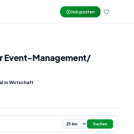
Job posten
für Event-Management
/
l in Wirtschaft
Suchen