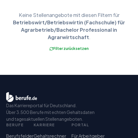
Keine
Stellenangebote
mit diesen Filtern für
Betriebswirt/Betriebswirtin (Fachschule) für
Agrarbetrieb/Bachelor Professional in
Agrarwirtschaft
.
Filter zurücksetzen
Das Karriereportal für Deutschland.
Über 3.500 Berufe mit echten Gehaltsdaten
und tagesaktuellen Stellenangeboten.
BERUFE
KARRIERE
PORTAL
Berufsfelder
Gehaltsrechner
Für Arbeitgeber