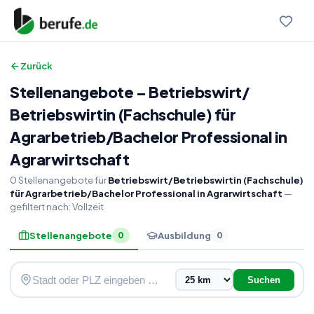
Zurück
Stellenangebote
–
Betriebswirt
/
Betriebswirtin (Fachschule) für
Agrarbetrieb
/
Bachelor Professional in
Agrarwirtschaft
0
Stellenangebote
für
Betriebswirt/Betriebswirtin (Fachschule)
für Agrarbetrieb/Bachelor Professional in Agrarwirtschaft
—
gefiltert nach:
Vollzeit
Stellenangebote
Ausbildung
0
0
Suchen