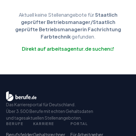
Aktuell keine
Stellenangebote
für
Staatlich
geprüfter Betriebsmanager/Staatlich
geprüfte Betriebsmanagerin Fachrichtung
Farbtechnik
gefunden.
Direkt auf arbeitsagentur.de suchen
Das Karriereportal für Deutschland.
Über 3.500 Berufe mit echten Gehaltsdaten
und tagesaktuellen Stellenangeboten.
BERUFE
KARRIERE
PORTAL
Berufsfelder
Gehaltsrechner
Für Arbeitgeber