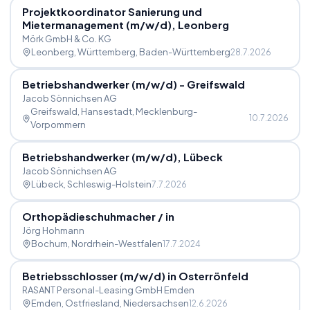
Projektkoordinator Sanierung und
Mietermanagement (m
/
w
/
d), Leonberg
Mörk GmbH & Co. KG
Leonberg, Württemberg
, Baden-Württemberg
28.7.2026
Betriebshandwerker (m
/
w
/
d) - Greifswald
Jacob Sönnichsen AG
Greifswald, Hansestadt
, Mecklenburg-
10.7.2026
Vorpommern
Betriebshandwerker (m
/
w
/
d), Lübeck
Jacob Sönnichsen AG
Lübeck
, Schleswig-Holstein
7.7.2026
Orthopädieschuhmacher
/
in
Jörg Hohmann
Bochum
, Nordrhein-Westfalen
17.7.2024
Betriebsschlosser (m
/
w
/
d) in Osterrönfeld
RASANT Personal-Leasing GmbH Emden
Emden, Ostfriesland
, Niedersachsen
12.6.2026