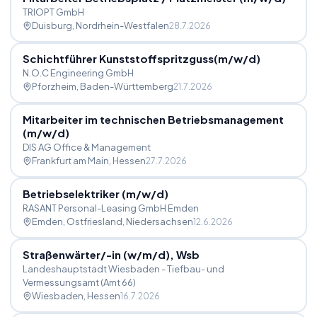
TRIOPT GmbH
Duisburg
, Nordrhein-Westfalen
28.7.2026
Schichtführer Kunststoffspritzguss(m
/
w
/
d)
N.O.C Engineering GmbH
Pforzheim
, Baden-Württemberg
21.7.2026
Mitarbeiter im technischen Betriebsmanagement
(m
/
w
/
d)
DIS AG Office & Management
Frankfurt am Main
, Hessen
27.7.2026
Betriebselektriker (m
/
w
/
d)
RASANT Personal-Leasing GmbH Emden
Emden, Ostfriesland
, Niedersachsen
12.6.2026
Straßenwärter
/
-in (w
/
m
/
d), Wsb
Landeshauptstadt Wiesbaden - Tiefbau- und
Vermessungsamt (Amt 66)
Wiesbaden
, Hessen
16.7.2026