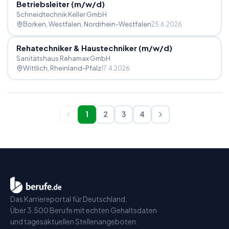
Betriebsleiter (m
/
w
/
d)
Schneidtechnik Keller GmbH
Borken, Westfalen
, Nordrhein-Westfalen
25.6.2026
Rehatechniker & Haustechniker (m
/
w
/
d)
Sanitätshaus Rehamax GmbH
Wittlich
, Rheinland-Pfalz
17.4.2026
1
2
3
4
Das Karriereportal für Deutschland.
Über 3.500 Berufe mit echten Gehaltsdaten
und tagesaktuellen Stellenangeboten.