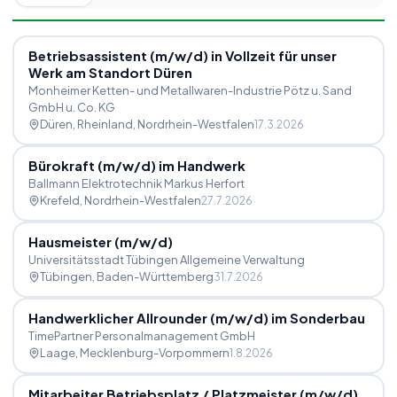
Betriebsassistent (m
/
w
/
d) in Vollzeit für unser
Werk am Standort Düren
Monheimer Ketten- und Metallwaren-Industrie Pötz u. Sand
GmbH u. Co. KG
Düren, Rheinland
, Nordrhein-Westfalen
17.3.2026
Bürokraft (m
/
w
/
d) im Handwerk
Ballmann Elektrotechnik Markus Herfort
Krefeld
, Nordrhein-Westfalen
27.7.2026
Hausmeister (m
/
w
/
d)
Universitätsstadt Tübingen Allgemeine Verwaltung
Tübingen
, Baden-Württemberg
31.7.2026
Handwerklicher Allrounder (m
/
w
/
d) im Sonderbau
TimePartner Personalmanagement GmbH
Laage
, Mecklenburg-Vorpommern
1.8.2026
Mitarbeiter Betriebsplatz
/
Platzmeister (m
/
w
/
d)