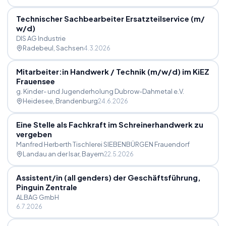
Technischer Sachbearbeiter Ersatzteilservice (m
/
w
/
d)
DIS AG Industrie
Radebeul
, Sachsen
4.3.2026
Mitarbeiter:in Handwerk
/
Technik (m
/
w
/
d) im KiEZ
Frauensee
g. Kinder- und Jugenderholung Dubrow-Dahmetal e.V.
Heidesee
, Brandenburg
24.6.2026
Eine Stelle als Fachkraft im Schreinerhandwerk zu
vergeben
Manfred Herberth Tischlerei SIEBENBÜRGEN Frauendorf
Landau an der Isar
, Bayern
22.5.2026
Assistent
/
in (all genders) der Geschäftsführung,
Pinguin Zentrale
ALBAG GmbH
6.7.2026