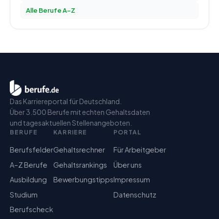
Alle Berufe A–Z
Das Karriereportal für Deutschland.
Über 3.500 Berufe mit echten Gehaltsdaten
und tagesaktuellen Stellenangeboten.
BERUFE
KARRIERE
PORTAL
Berufsfelder
Gehaltsrechner
Für Arbeitgeber
A–Z Berufe
Gehaltsrankings
Über uns
Ausbildung
Bewerbungstipps
Impressum
Studium
Datenschutz
Berufscheck