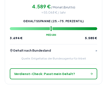
4.589
€
/ Monat (brutto)
≈
55.068
€ / Jahr
GEHALTSSPANNE (25.–75. PERZENTIL)
MEDIAN
3.694
€
5.585
€
Gehalt nach Bundesland
Quelle: Entgeltatlas der Bundesagentur für Arbeit
Verdienst-Check: Passt mein Gehalt?