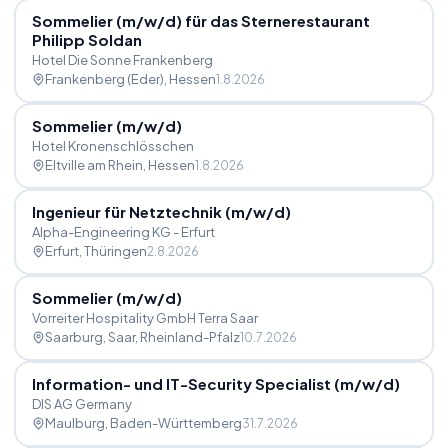
Sommelier (m
/
w
/
d) für das Sternerestaurant
Philipp Soldan
Hotel Die Sonne Frankenberg
Frankenberg (Eder)
, Hessen
1.8.2026
Sommelier (m
/
w
/
d)
Hotel Kronenschlösschen
Eltville am Rhein
, Hessen
1.8.2026
Ingenieur für Netztechnik (m
/
w
/
d)
Alpha-Engineering KG - Erfurt
Erfurt
, Thüringen
2.8.2026
Sommelier (m
/
w
/
d)
Vorreiter Hospitality GmbH Terra Saar
Saarburg, Saar
, Rheinland-Pfalz
10.7.2026
Information- und IT-Security Specialist (m
/
w
/
d)
DIS AG Germany
Maulburg
, Baden-Württemberg
31.7.2026