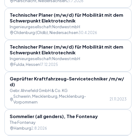
Marschacht
, Niedersachsen
21.7.2026
Technischer Planer (m
/
w
/
d) für Mobilität mit dem
Schwerpunkt Elektrotechnik
Ingenieurgesellschaft Nordwest mbH
Oldenburg (Oldb)
, Niedersachsen
30.4.2026
Technischer Planer (m
/
w
/
d) für Mobilität mit dem
Schwerpunkt Elektrotechnik
Ingenieurgesellschaft Nordwest mbH
Fulda
, Hessen
17.12.2025
Geprüfter Kraftfahrzeug-Servicetechniker
/
m
/
w
/
d)
Gebr. Ahnefeld GmbH & Co. KG
Schwerin, Mecklenburg
, Mecklenburg-
21.11.2023
Vorpommern
Sommelier (all genders), The Fontenay
The Fontenay
Hamburg
2.8.2026