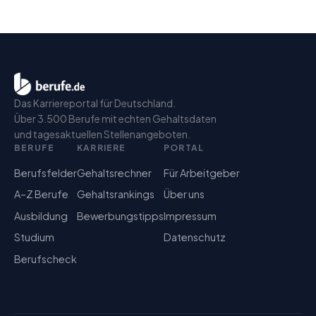
Das Karriereportal für Deutschland.
Über 3.500 Berufe mit echten Gehaltsdaten
und tagesaktuellen Stellenangeboten.
BERUFE
KARRIERE
PORTAL
Berufsfelder
Gehaltsrechner
Für Arbeitgeber
A–Z Berufe
Gehaltsrankings
Über uns
Ausbildung
Bewerbungstipps
Impressum
Studium
Datenschutz
Berufscheck