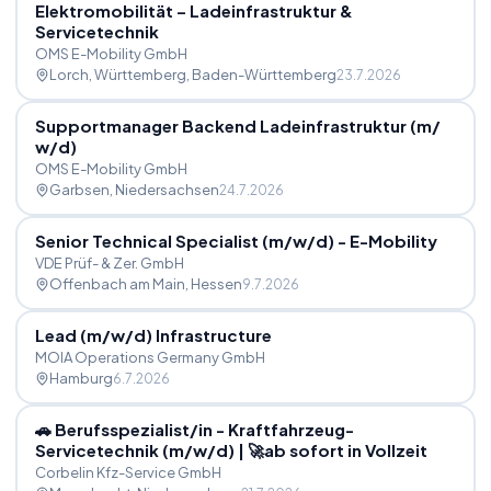
Elektromobilität – Ladeinfrastruktur &
Servicetechnik
OMS E-Mobility GmbH
Lorch, Württemberg
, Baden-Württemberg
23.7.2026
Supportmanager Backend Ladeinfrastruktur (m
/
w
/
d)
OMS E-Mobility GmbH
Garbsen
, Niedersachsen
24.7.2026
Senior Technical Specialist (m
/
w
/
d) - E-Mobility
VDE Prüf- & Zer. GmbH
Offenbach am Main
, Hessen
9.7.2026
Lead (m
/
w
/
d) Infrastructure
MOIA Operations Germany GmbH
Hamburg
6.7.2026
🚗 Berufsspezialist
/
in - Kraftfahrzeug-
Servicetechnik (m
/
w
/
d) | 🚀ab sofort in Vollzeit
Corbelin Kfz-Service GmbH