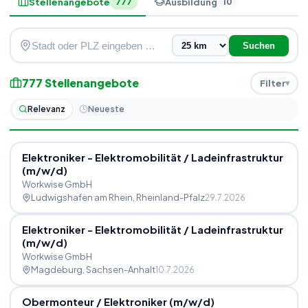
Stellenangebote
Ausbildung
777
10
Suchen
777
Stellenangebote
Filter
Relevanz
Neueste
Elektroniker - Elektromobilität
/
Ladeinfrastruktur
(m
/
w
/
d)
Workwise GmbH
Ludwigshafen am Rhein
, Rheinland-Pfalz
29.7.2026
Elektroniker - Elektromobilität
/
Ladeinfrastruktur
(m
/
w
/
d)
Workwise GmbH
Magdeburg
, Sachsen-Anhalt
10.7.2026
Obermonteur
/
Elektroniker (m
/
w
/
d)