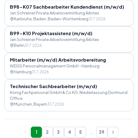
B98-K07 Sachbearbeiter Kundendienst (m
/
w
/
d)
Jan Schreiner Private Arbeitsvermittlung Arbitex
Karlsruhe, Baden
, Baden-Württemberg
31.7.2026
B99-K10 Projektassistenz (m
/
w
/
d)
Jan Schreiner Private Arbeitsvermittlung Arbitex
Berlin
31.7.2026
Mitarbeiter (m
/
w
/
d) Arbeitsvorbereitung
WEISS Personalmanagement GmbH - Hamburg
Hamburg
31.7.2026
Technischer Sachbearbeiter (m
/
w
/
d)
König Fachpersonal GmbH & Co KG, Niederlassung Dortmund
Office
München
, Bayern
31.7.2026
1
2
3
4
5
…
39