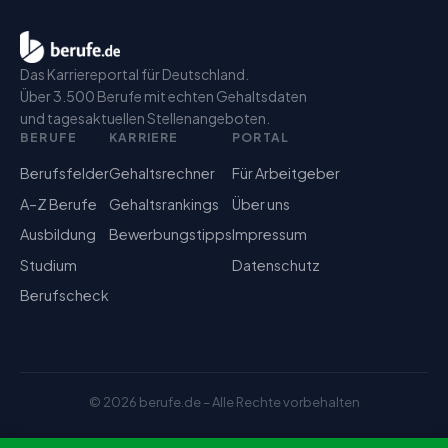
Das Karriereportal für Deutschland.
Über 3.500 Berufe mit echten Gehaltsdaten
und tagesaktuellen Stellenangeboten.
BERUFE
KARRIERE
PORTAL
Berufsfelder
Gehaltsrechner
Für Arbeitgeber
A–Z Berufe
Gehaltsrankings
Über uns
Ausbildung
Bewerbungstipps
Impressum
Studium
Datenschutz
Berufscheck
©
2026
berufe.de – Alle Rechte vorbehalten