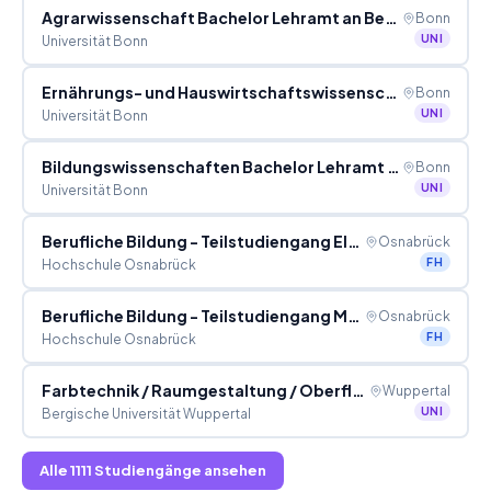
Agrarwissenschaft Bachelor Lehramt an Berufskollegs
Bonn
UNI
Universität Bonn
Ernährungs- und Hauswirtschaftswissenschaft Bachelor Lehramt an Berufskollegs
Bonn
UNI
Universität Bonn
Bildungswissenschaften Bachelor Lehramt an Berufskollegs
Bonn
UNI
Universität Bonn
Berufliche Bildung - Teilstudiengang Elektrotechnik Bachelor
Osnabrück
FH
Hochschule Osnabrück
Berufliche Bildung - Teilstudiengang Metalltechnik Bachelor
Osnabrück
FH
Hochschule Osnabrück
Farbtechnik / Raumgestaltung / Oberflächentechnik Bachelor 2 Hauptfächer
Wuppertal
UNI
Bergische Universität Wuppertal
Alle
1111
Studiengänge ansehen