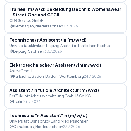
Trainee (m
/
w
/
d) Bekleidungstechnik Womenswear
- Street One und CECIL
CBR Service GmbH
Isernhagen
, Niedersachsen
2.7.2026
Technische
/
r Assistent
/
in (m
/
w
/
d)
Universitätsklinikum Leipzig Anstalt öffentlichen Rechts
Leipzig
, Sachsen
30.7.2026
Elektrotechnische
/
r Assistent
/
in(m
/
w
/
d)
Antek GmbH
Karlsruhe, Baden
, Baden-Württemberg
24.7.2026
Assistent
/
in für die Architektur (m
/
w
/
d)
PerZukunft Arbeitsvermittlung GmbH&Co.KG
Berlin
29.7.2026
Technische*n Assistent*in (m
/
w
/
d)
Universität Osnabrück Land Niedersachsen
Osnabrück
, Niedersachsen
27.7.2026