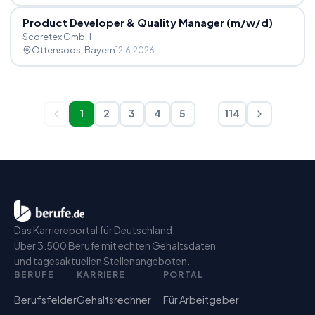
Product Developer & Quality Manager (m
/
w
/
d)
Scoretex GmbH
Ottensoos
, Bayern
12.6.2026
1
2
3
4
5
…
114
Das Karriereportal für Deutschland.
Über 3.500 Berufe mit echten Gehaltsdaten
und tagesaktuellen Stellenangeboten.
BERUFE
KARRIERE
PORTAL
Berufsfelder
Gehaltsrechner
Für Arbeitgeber