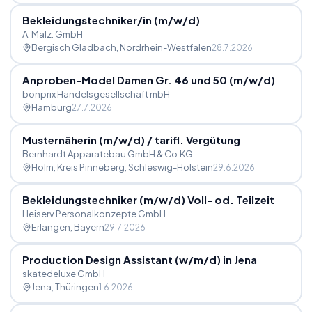
Bekleidungstechniker
/
in (m
/
w
/
d)
A. Malz. GmbH
Bergisch Gladbach
, Nordrhein-Westfalen
28.7.2026
Anproben-Model Damen Gr. 46 und 50 (m
/
w
/
d)
bonprix Handelsgesellschaft mbH
Hamburg
27.7.2026
Musternäherin (m
/
w
/
d)
/
tarifl. Vergütung
Bernhardt Apparatebau GmbH & Co.KG
Holm, Kreis Pinneberg
, Schleswig-Holstein
29.6.2026
Bekleidungstechniker (m
/
w
/
d) Voll- od. Teilzeit
Heiserv Personalkonzepte GmbH
Erlangen
, Bayern
29.7.2026
Production Design Assistant (w
/
m
/
d) in Jena
skatedeluxe GmbH
Jena
, Thüringen
1.6.2026