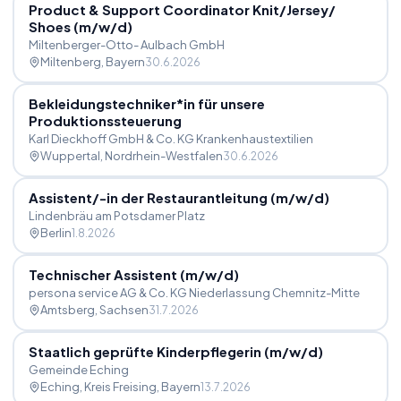
Product & Support Coordinator Knit
/
Jersey
/
Shoes (m
/
w
/
d)
Miltenberger-Otto- Aulbach GmbH
Miltenberg
, Bayern
30.6.2026
Bekleidungstechniker*in für unsere
Produktionssteuerung
Karl Dieckhoff GmbH & Co. KG Krankenhaustextilien
Wuppertal
, Nordrhein-Westfalen
30.6.2026
Assistent
/
-in der Restaurantleitung (m
/
w
/
d)
Lindenbräu am Potsdamer Platz
Berlin
1.8.2026
Technischer Assistent (m
/
w
/
d)
persona service AG & Co. KG Niederlassung Chemnitz-Mitte
Amtsberg
, Sachsen
31.7.2026
Staatlich geprüfte Kinderpflegerin (m
/
w
/
d)
Gemeinde Eching
Eching, Kreis Freising
, Bayern
13.7.2026