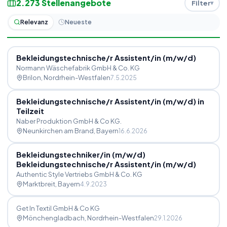
2.273
Stellenangebote
Filter
Relevanz
Neueste
Bekleidungstechnische
/
r Assistent
/
in (m
/
w
/
d)
Normann Wäschefabrik GmbH & Co. KG
Brilon
, Nordrhein-Westfalen
7.5.2025
Bekleidungstechnische
/
r Assistent
/
in (m
/
w
/
d) in
Teilzeit
Naber Produktion GmbH & Co KG.
Neunkirchen am Brand
, Bayern
16.6.2026
Bekleidungstechniker
/
in (m
/
w
/
d)
Bekleidungstechnische
/
r Assistent
/
in (m
/
w
/
d)
Authentic Style Vertriebs GmbH & Co. KG
Marktbreit
, Bayern
4.9.2023
Get In Textil GmbH & Co KG
Mönchengladbach
, Nordrhein-Westfalen
29.1.2026