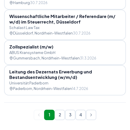
Hamburg
30.7.2026
Wissenschaftliche Mitarbeiter
/
Referendare (m
/
w
/
d) im Steuerrecht, Düsseldorf
Schalast Law Tax
Düsseldorf
, Nordrhein-Westfalen
30.7.2026
Zollspezialist (m
/
w)
ABUS Kransysteme GmbH
Gummersbach
, Nordrhein-Westfalen
31.3.2026
Leitung des Dezernats Erwerbung und
Bestandsentwicklung (w
/
m
/
d)
Universität Paderborn
Paderborn
, Nordrhein-Westfalen
14.7.2026
1
2
3
4