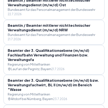
Beamtin
/
Beamter mittlerer nichttechnischer
Verwaltungsdienst (m
/
w
/
d) Ost
Bundesamt für das Personalmanagement der Bundeswehr
22.7.2026
Beamtin
/
Beamter mittlerer nichttechnischer
Verwaltungsdienst (m
/
w
/
d) NRW
Bundesamt für das Personalmanagement der Bundeswehr
21.7.2026
Beamter der 3. Qualifikationsebene (m
/
w
/
d)
Fachlaufbahn Verwaltung und Finanzen bzw.
Verwaltungsfa
Regierung von Mittelfranken
Lauf an der Pegnitz
, Bayern
21.7.2026
Beamter der 3. Qualifikationsebene (m
/
w
/
d) bzw.
Verwaltungsfachwirt, BL II (m
/
w
/
d) im Bereich
"Wasse
Regierung von Mittelfranken
Altdorf bei Nürnberg
, Bayern
23.7.2026