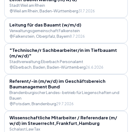
Stadt Weil am Rhein
Weil am Rhein
, Baden-Württemberg
31.7.2026
Leitung für das Bauamt (w
/
m
/
d)
Verwaltungsgemeinschaft Falkenstein
Falkenstein, Oberpfalz
, Bayern
8.7.2026
"Technische
/
r Sachbearbeiter
/
in im Tiefbauamt
(m
/
w
/
d)"
Stadtverwaltung Eberbach Personalamt
Eberbach, Baden
, Baden-Württemberg
26.6.2026
Referent
/
-in (m
/
w
/
d) im Geschäftsbereich
Baumanagement Bund
Brandenburgischer Landes- betrieb für Liegenschaften und
Bauen
Potsdam
, Brandenburg
29.7.2026
Wissenschaftliche Mitarbeiter
/
Referendare (m
/
w
/
d) im Steuerrecht,Frankfurt,Hamburg
Schalast Law Tax