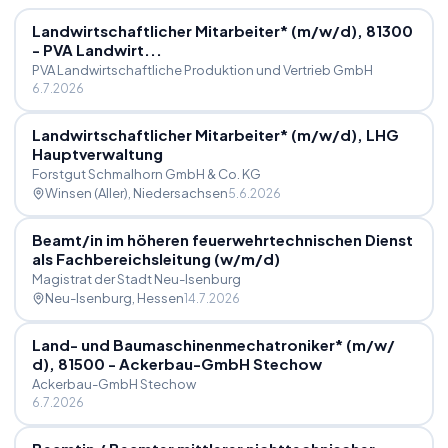
Landwirtschaftlicher Mitarbeiter* (m
/
w
/
d), 81300
- PVA Landwirt...
PVA Landwirtschaftliche Produktion und Vertrieb GmbH
6.7.2026
Landwirtschaftlicher Mitarbeiter* (m
/
w
/
d), LHG
Hauptverwaltung
Forstgut Schmalhorn GmbH & Co. KG
Winsen (Aller)
, Niedersachsen
5.6.2026
Beamt
/
in im höheren feuerwehrtechnischen Dienst
als Fachbereichsleitung (w
/
m
/
d)
Magistrat der Stadt Neu-Isenburg
Neu-Isenburg
, Hessen
14.7.2026
Land- und Baumaschinenmechatroniker* (m
/
w
/
d), 81500 - Ackerbau-GmbH Stechow
Ackerbau-GmbH Stechow
6.7.2026