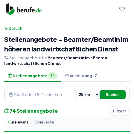
Zurück
Stellenangebote
–
Beamter
/
Beamtin im
höheren landwirtschaftlichen Dienst
74
Stellenangebote
für
Beamter/Beamtin im höheren
landwirtschaftlichen Dienst
Stellenangebote
Ausbildung
74
7
Suchen
74
Stellenangebote
Filter
Relevanz
Neueste