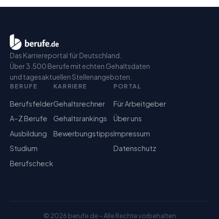
Das Karriereportal für Deutschland.
Über 3.500 Berufe mit echten Gehaltsdaten
und tagesaktuellen Stellenangeboten.
BERUFE
KARRIERE
PORTAL
Berufsfelder
Gehaltsrechner
Für Arbeitgeber
A–Z Berufe
Gehaltsrankings
Über uns
Ausbildung
Bewerbungstipps
Impressum
Studium
Datenschutz
Berufscheck
©
2026
berufe.de – Alle Rechte vorbehalten