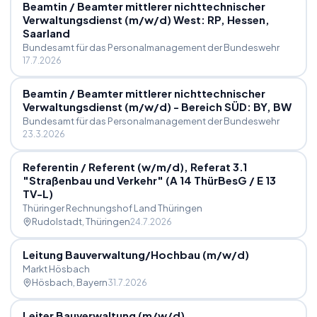
Beamtin
/
Beamter mittlerer nichttechnischer
Verwaltungsdienst (m
/
w
/
d) West: RP, Hessen,
Saarland
Bundesamt für das Personalmanagement der Bundeswehr
17.7.2026
Beamtin
/
Beamter mittlerer nichttechnischer
Verwaltungsdienst (m
/
w
/
d) - Bereich SÜD: BY, BW
Bundesamt für das Personalmanagement der Bundeswehr
23.3.2026
Referentin
/
Referent (w
/
m
/
d), Referat 3.1
"Straßenbau und Verkehr" (A 14 ThürBesG
/
E 13
TV-L)
Thüringer Rechnungshof Land Thüringen
Rudolstadt
, Thüringen
24.7.2026
Leitung Bauverwaltung
/
Hochbau (m
/
w
/
d)
Markt Hösbach
Hösbach
, Bayern
31.7.2026
Leiter Bauverwaltung (m
/
w
/
d)