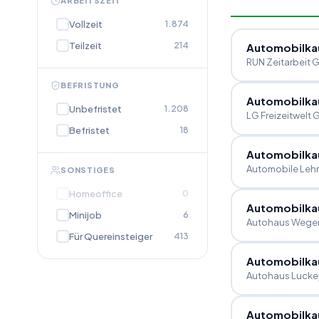
ARBEITSZEIT
Vollzeit
1.874
Teilzeit
214
Automobilka
RUN Zeitarbeit
BEFRISTUNG
Automobilk
Unbefristet
1.208
LG Freizeitwelt
Befristet
18
Automobilka
Automobile Le
SONSTIGES
Homeoffice
0
Automobilka
Minijob
6
Autohaus Wegen
Für Quereinsteiger
413
Automobilka
Autohaus Luck
Automobilka