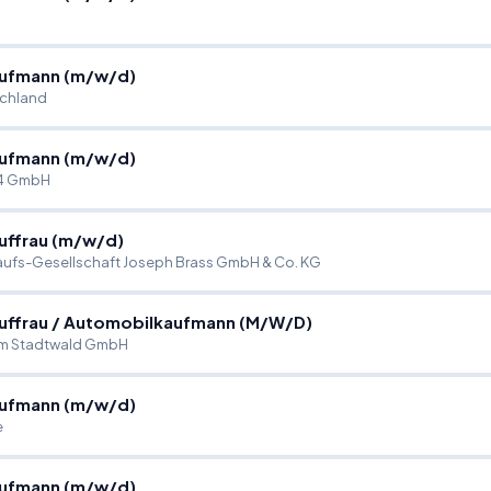
ufmann (m
/
w
/
d)
chland
ufmann (m
/
w
/
d)
4 GmbH
ffrau (m
/
w
/
d)
ufs-Gesellschaft Joseph Brass GmbH & Co. KG
uffrau
/
Automobilkaufmann (M
/
W
/
D)
 am Stadtwald GmbH
ufmann (m
/
w
/
d)
e
ufmann (m
/
w
/
d)