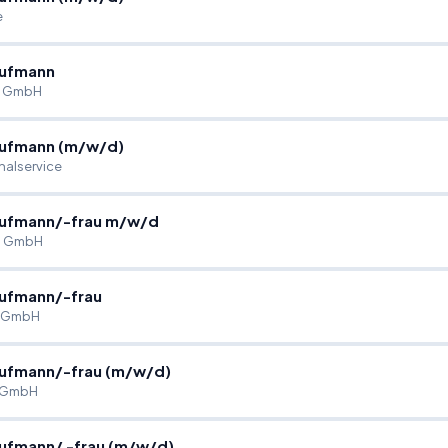
e
ufmann
m GmbH
ufmann (m
/
w
/
d)
nalservice
ufmann
/
-frau m
/
w
/
d
g GmbH
ufmann
/
-frau
n GmbH
ufmann
/
-frau (m
/
w
/
d)
 GmbH
ufmann
/
-frau (m
/
w
/
d)