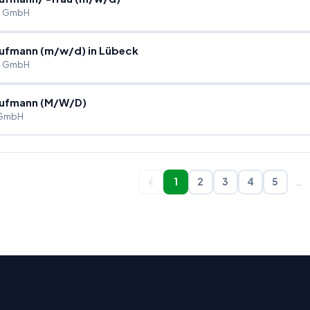
g GmbH
ufmann (m
/
w
/
d) in Lübeck
g GmbH
ufmann (M
/
W
/
D)
 GmbH
1
2
3
4
5
…