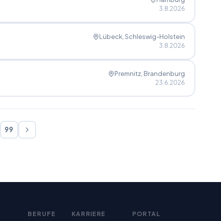
3.8.2026
Lübeck
, Schleswig-Holstein
3.8.2026
Premnitz
, Brandenburg
23.6.2026
99
BERUFE
KARRIERE
PORTAL