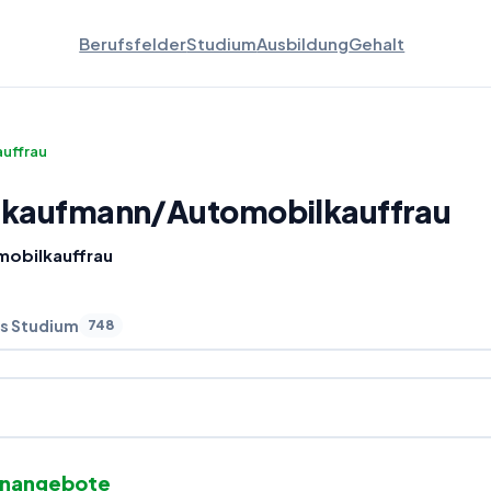
Berufsfelder
Studium
Ausbildung
Gehalt
uffrau
lkaufmann
/
Automobilkauffrau
obilkauffrau
s Studium
748
enangebote