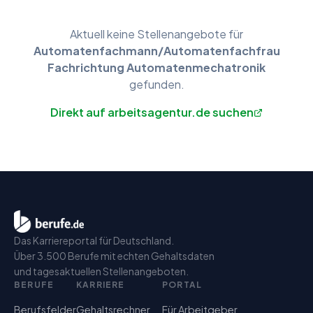
Aktuell keine
Stellenangebote
für
Automatenfachmann/Automatenfachfrau
Fachrichtung Automatenmechatronik
gefunden.
Direkt auf arbeitsagentur.de suchen
Das Karriereportal für Deutschland.
Über 3.500 Berufe mit echten Gehaltsdaten
und tagesaktuellen Stellenangeboten.
BERUFE
KARRIERE
PORTAL
Berufsfelder
Gehaltsrechner
Für Arbeitgeber