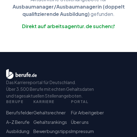
Ausbaumanager/Ausbaumanagerin (doppelt
qualifizierende Ausbildung)
gefunden.
Direkt auf arbeitsagentur.de suchen
Das Karriereportal für Deutschland.
Über 3.500 Berufe mit echten Gehaltsdaten
und tagesaktuellen Stellenangeboten.
BERUFE
KARRIERE
PORTAL
Berufsfelder
Gehaltsrechner
Für Arbeitgeber
A–Z Berufe
Gehaltsrankings
Über uns
Ausbildung
Bewerbungstipps
Impressum