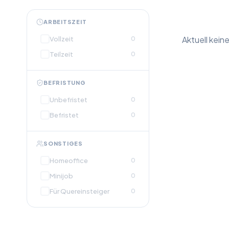
ARBEITSZEIT
Aktuell kein
Vollzeit
0
Teilzeit
0
BEFRISTUNG
Unbefristet
0
Befristet
0
SONSTIGES
Homeoffice
0
Minijob
0
Für Quereinsteiger
0