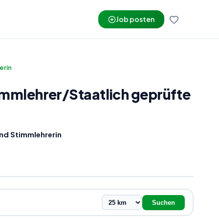
Job posten
erin
immlehrer
/
Staatlich geprüfte
nd Stimmlehrerin
Suchen