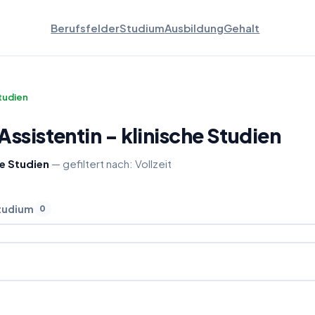
Berufsfelder
Studium
Ausbildung
Gehalt
Studien
Assistentin - klinische Studien
he Studien
— gefiltert nach:
Vollzeit
tudium
0