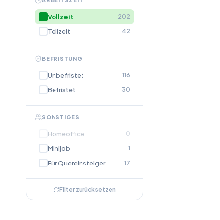
ARBEITSZEIT
Vollzeit
202
Teilzeit
42
BEFRISTUNG
Unbefristet
116
Befristet
30
SONSTIGES
Homeoffice
0
Minijob
1
Für Quereinsteiger
17
Filter zurücksetzen