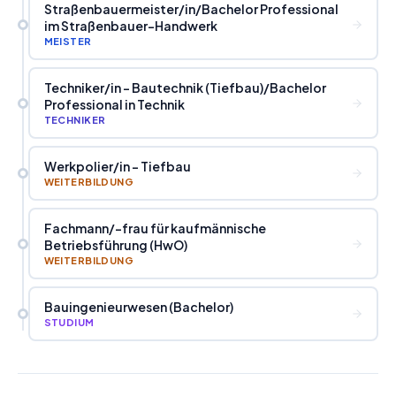
Straßenbauermeister
/
in
/
Bachelor Professional
im Straßenbauer-Handwerk
MEISTER
Techniker
/
in - Bautechnik (Tiefbau)
/
Bachelor
Professional in Technik
TECHNIKER
Werkpolier
/
in - Tiefbau
WEITERBILDUNG
Fachmann
/
-frau für kaufmännische
Betriebsführung (HwO)
WEITERBILDUNG
Bauingenieurwesen (Bachelor)
STUDIUM