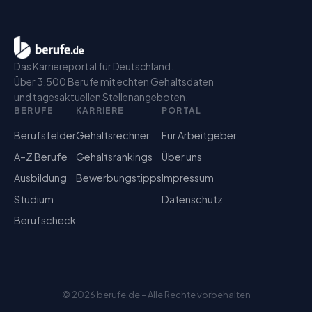
Das Karriereportal für Deutschland.
Über 3.500 Berufe mit echten Gehaltsdaten
und tagesaktuellen Stellenangeboten.
BERUFE
KARRIERE
PORTAL
Berufsfelder
Gehaltsrechner
Für Arbeitgeber
A–Z Berufe
Gehaltsrankings
Über uns
Ausbildung
Bewerbungstipps
Impressum
Studium
Datenschutz
Berufscheck
©
2026
berufe.de – Alle Rechte vorbehalten