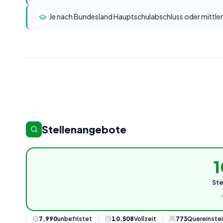
Je nach Bundesland Hauptschulabschluss oder mittle
Stellenangebote
1
St
7.990
unbefristet
10.508
Vollzeit
773
Quereinste