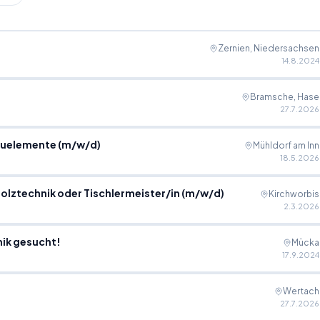
Zernien, Niedersachsen
14.8.2024
Bramsche, Hase
27.7.2026
Bauelemente (m/w/d)
Mühldorf am Inn
18.5.2026
 Holztechnik oder Tischlermeister/in (m/w/d)
Kirchworbis
2.3.2026
nik gesucht!
Mücka
17.9.2024
Wertach
27.7.2026