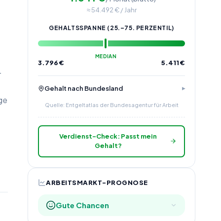
≈
54.492
€ / Jahr
GEHALTSSPANNE (25.–75. PERZENTIL)
MEDIAN
3.796
€
5.411
€
-
Gehalt nach Bundesland
äge
Quelle: Entgeltatlas der Bundesagentur für Arbeit
Verdienst-Check: Passt mein
Gehalt?
ARBEITSMARKT-PROGNOSE
Gute Chancen