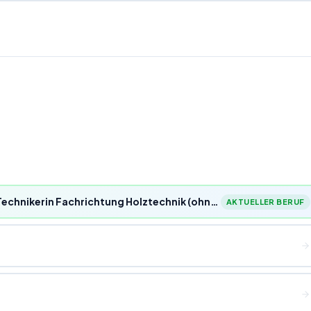
Staatlich geprüfter Techniker/Staatlich geprüfte Technikerin Fachrichtung Holztechnik (ohne Schwerpunkt)/Bachelor Professional in Technik
AKTUELLER BERUF