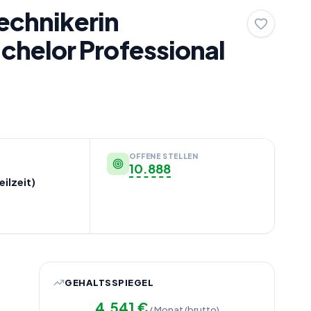
Technikerin
chelor Professional
OFFENE STELLEN
10.888
eilzeit)
GEHALTSSPIEGEL
4.541
€
/ Monat (brutto)