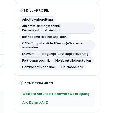
SKILL-PROFIL
Arbeitsvorbereitung
Automatisierungstechnik,
Prozessautomatisierung
Betriebsmitteleinsatz planen
CAD (Computer Aided Design)-Systeme
anwenden
Entwurf
Fertigungs-, Auftragssteuerung
Fertigungstechnik
Holzbauteile herstellen
Holzkonstruktionsbau
Holzmöbelbau
MEHR ERFAHREN
Weitere Berufe in
Handwerk & Fertigung
Alle Berufe A–Z