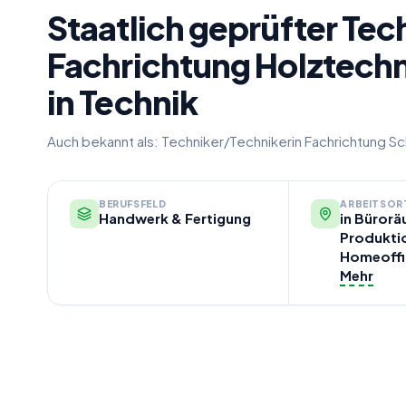
Staatlich geprüfter Tec
Fachrichtung Holztechn
in Technik
Auch bekannt als:
Techniker/Technikerin Fachrichtung Sc
BERUFSFELD
ARBEITSOR
Handwerk & Fertigung
in Bürorä
Produktio
Homeoffi
Mehr