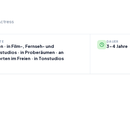
Actress
TE
DAUER
n · in Film-, Fernseh- und
3-4 Jahre
tudios · in Proberäumen · an
rten im Freien · in Tonstudios