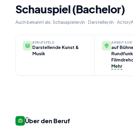
Schauspiel (Bachelor)
Auch bekannt als:
Schauspieler/in
·
Darsteller/in
·
Actor/
BERUFSFELD
ARBEITSOR
Darstellende Kunst &
auf Bühne
Musik
Rundfunks
Filmdreho
Mehr
Über den Beruf