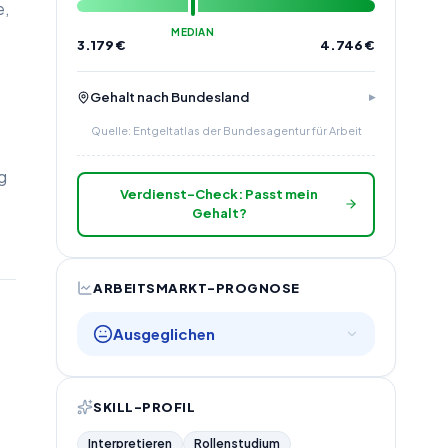
e,
MEDIAN
3.179
€
4.746
€
Gehalt nach Bundesland
Quelle: Entgeltatlas der Bundesagentur für Arbeit
g
Verdienst-Check: Passt mein
Gehalt?
ARBEITSMARKT-PROGNOSE
Ausgeglichen
SKILL-PROFIL
Interpretieren
Rollenstudium