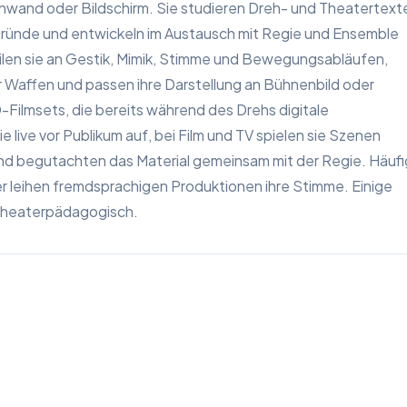
inwand oder Bildschirm. Sie studieren Dreh- und Theatertext
gründe und entwickeln im Austausch mit Regie und Ensemble
eilen sie an Gestik, Mimik, Stimme und Bewegungsabläufen,
 Waffen und passen ihre Darstellung an Bühnenbild oder
ED-Filmsets, die bereits während des Drehs digitale
live vor Publikum auf, bei Film und TV spielen sie Szenen
d begutachten das Material gemeinsam mit der Regie. Häufi
r leihen fremdsprachigen Produktionen ihre Stimme. Einige
 theaterpädagogisch.