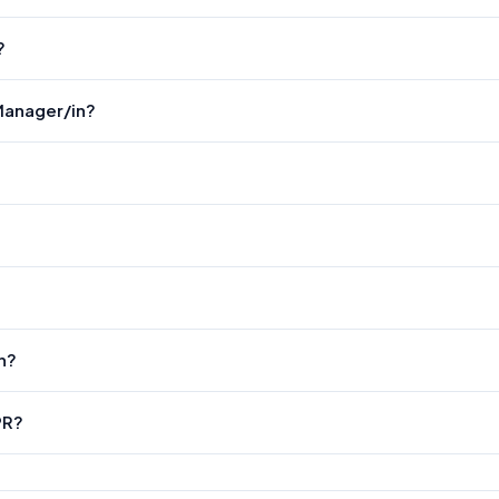
?
-Manager/in?
n?
PR?