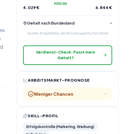
MEDIAN
4.029
€
6.844
€
Gehalt nach Bundesland
ams
Quelle: Entgeltatlas der Bundesagentur für Arbeit
e
nd
Verdienst-Check: Passt mein
Gehalt?
ARBEITSMARKT-PROGNOSE
Weniger Chancen
SKILL-PROFIL
Erfolgskontrolle (Marketing, Werbung)