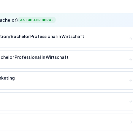
achelor)
AKTUELLER BERUF
tion
/
Bachelor Professional in Wirtschaft
chelor Professional in Wirtschaft
rketing