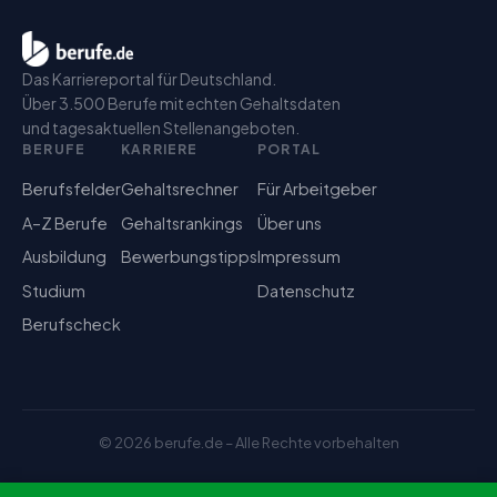
Das Karriereportal für Deutschland.
Über 3.500 Berufe mit echten Gehaltsdaten
und tagesaktuellen Stellenangeboten.
BERUFE
KARRIERE
PORTAL
Berufsfelder
Gehaltsrechner
Für Arbeitgeber
A–Z Berufe
Gehaltsrankings
Über uns
Ausbildung
Bewerbungstipps
Impressum
Studium
Datenschutz
Berufscheck
©
2026
berufe.de – Alle Rechte vorbehalten